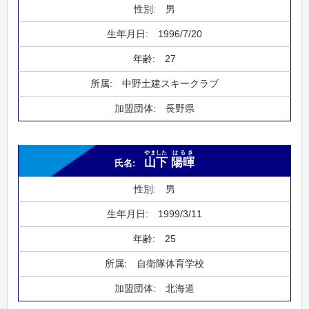
男
1996/7/20
27
中野土建スキークラブ
長野県
やました
はるき
山下
陽暉
男
1999/3/11
25
自衛隊体育学校
北海道