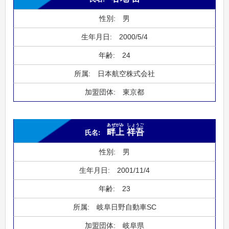
男
2000/5/4
24
日本航空株式会社
東京都
あぜがみ
しょうご
畔上
祥吾
男
2001/11/4
23
岐阜日野自動車SC
岐阜県