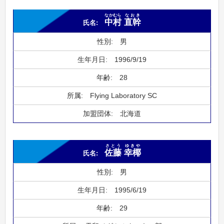
なかむら
なおき
中村
直幹
男
1996/9/19
28
Flying Laboratory SC
北海道
さとう
ゆきや
佐藤
幸椰
男
1995/6/19
29