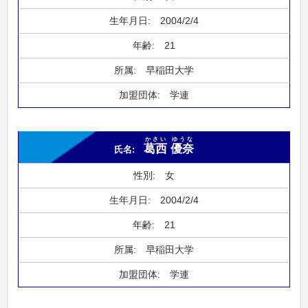
2004/2/4
21
早稲田大学
学連
かさい
ゆうな
葛西
優奈
女
2004/2/4
21
早稲田大学
学連