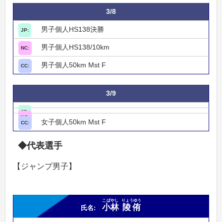
3/8
男子個人HS138決勝
男子個人HS138/10km
男子個人50km Mst F
3/9
女子個人50km Mst F
◆代表選手
【ジャンプ男子】
こばやし
りょうゆう
小林
陵侑