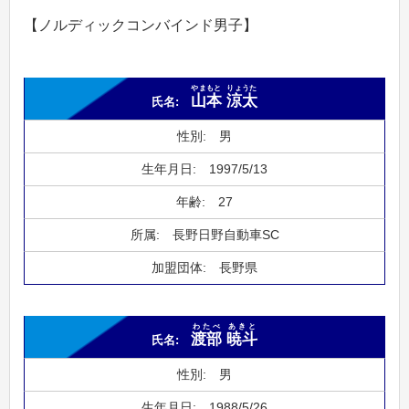
【ノルディックコンバインド男子】
やまもと
りょうた
山本
涼太
男
1997/5/13
27
長野日野自動車SC
長野県
わたべ
あきと
渡部
暁斗
男
1988/5/26