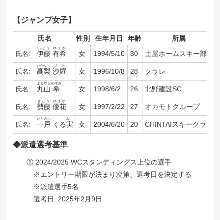
【ジャンプ女子】
氏名
性別
生年月日
年齢
所属
いとう
ゆうき
伊藤
有希
女
1994/5/10
30
土屋ホームスキー部
たかなし
さら
髙梨
沙羅
女
1996/10/8
28
クラレ
まるやま
のぞみ
丸山
希
女
1998/6/2
26
北野建設SC
せとう
ゆうか
勢藤
優花
女
1997/2/22
27
オカモトグループ
いちのへ
み
一戸
くる実
女
2004/6/20
20
CHINTAIスキークラブ
◆派遣選考基準
① 2024/2025 WCスタンディングス上位の選手
※エントリー期限が決まり次第、選考日を決定する
※派遣選手5名
選考日: 2025年2月9日