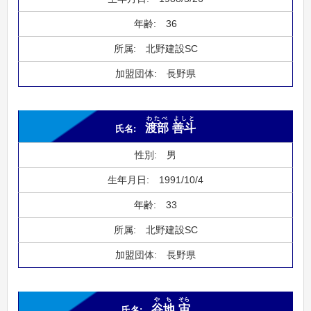
36
北野建設SC
長野県
わたべ
よしと
渡部
善斗
男
1991/10/4
33
北野建設SC
長野県
やち
そら
谷地
宙