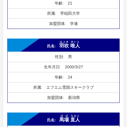
21
早稲田大学
学連
はぶき
ゆいと
羽吹
唯人
男
2000/3/27
24
エフエム雪国スキークラブ
新潟県
ばば
なおと
馬場
直人