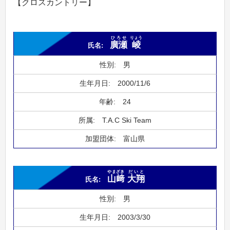
【クロスカントリー】
ひろせ
りょう
廣瀬
崚
男
2000/11/6
24
T.A.C Ski Team
富山県
やまざき
だいと
山﨑
大翔
男
2003/3/30