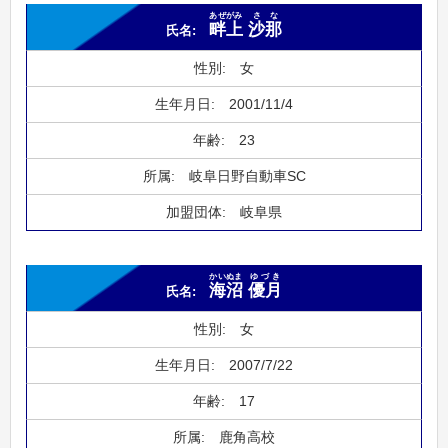
あぜがみ
さな
畔上
沙那
女
2001/11/4
23
岐阜日野自動車SC
岐阜県
かいぬま
ゆづき
海沼
優月
女
2007/7/22
17
鹿角高校