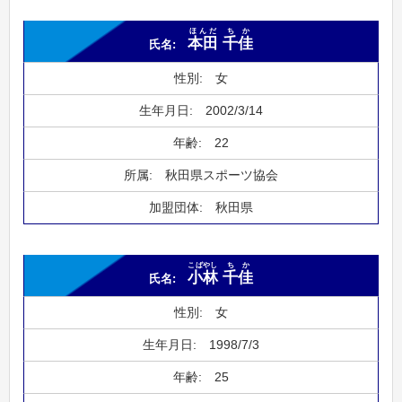
ほんだ
ちか
本田
千佳
女
2002/3/14
22
秋田県スポーツ協会
秋田県
こばやし
ちか
小林
千佳
女
1998/7/3
25