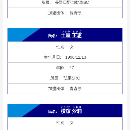
長野日野自動車SC
長野県
つちや
まさえ
土屋
正恵
女
1996/12/13
27
弘果SRC
青森県
よこはま
しおり
横濵
汐莉
女