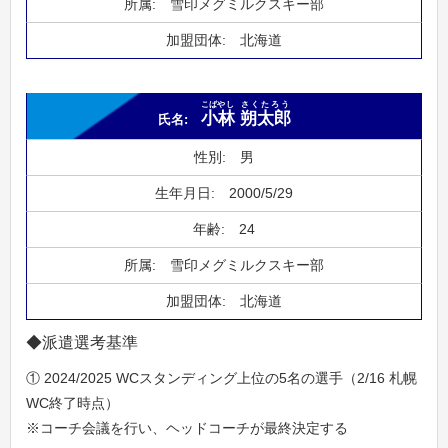
雪印メグミルクスキー部
北海道
こばやし
さくたろう
小林
朔太郎
男
2000/5/29
24
雪印メグミルクスキー部
北海道
◆派遣選考基準
① 2024/2025 WCスタンディング上位の5名の選手（2/16 札幌
WC終了時点）
※コーチ会議を行い、ヘッドコーチが最終決定する