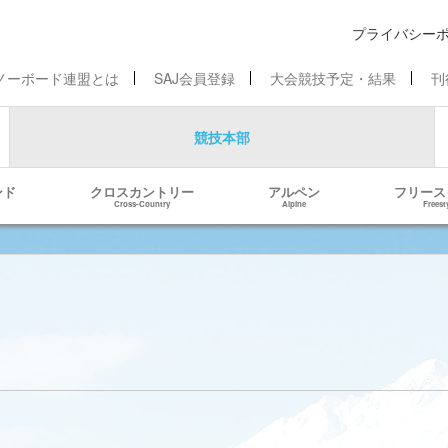
プライバシー
ノーボード連盟とは
SAJ会員登録
大会競技予定・結果
刊
競技本部
ンド
クロスカントリー
アルペン
フリース
Cross-Country
Alpine
Freest