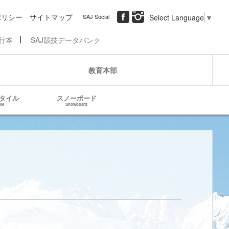
ポリシー
サイトマップ
SAJ Social
Select Language
▼
行本
SAJ競技データバンク
教育本部
タイル
スノーボード
yle
Snowboard