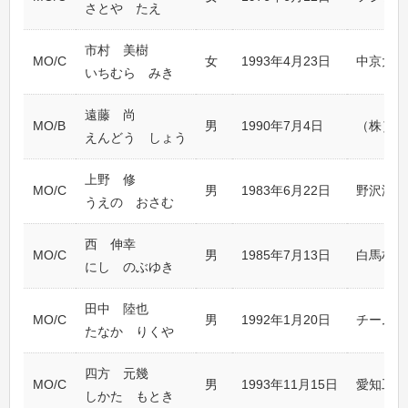
さとや たえ
市村 美樹
MO/C
女
1993年4月23日
中京大学
いちむら みき
遠藤 尚
MO/B
男
1990年7月4日
（株）忍
えんどう しょう
上野 修
MO/C
男
1983年6月22日
野沢温泉
うえの おさむ
西 伸幸
MO/C
男
1985年7月13日
白馬村ス
にし のぶゆき
田中 陸也
MO/C
男
1992年1月20日
チームサ
たなか りくや
四方 元幾
MO/C
男
1993年11月15日
愛知工業
しかた もとき