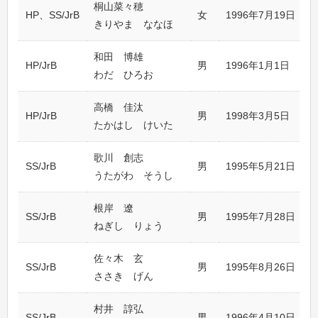
桐山菜々穂
HP、SS/JrB
女
1996年7月19日
きりやま ななほ
和田 博雄
HP/JrB
男
1996年1月1日
わだ ひろお
高橋 佳汰
HP/JrB
男
1998年3月5日
たかはし けいた
歌川 創志
SS/JrB
男
1995年5月21日
うたがわ そうし
根岸 遼
SS/JrB
男
1995年7月28日
ねぎし りょう
佐々木 玄
SS/JrB
男
1995年8月26日
ささき げん
村井 諄弘
SS/JrB
男
1996年4月10日