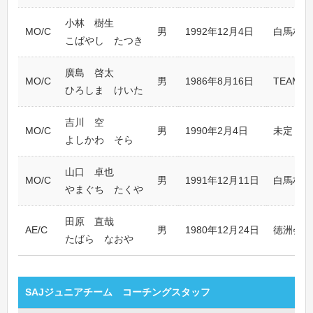
小林 樹生
MO/C
男
1992年12月4日
白馬村ス
こばやし たつき
廣島 啓太
MO/C
男
1986年8月16日
TEAM B
ひろしま けいた
吉川 空
MO/C
男
1990年2月4日
未定
よしかわ そら
山口 卓也
MO/C
男
1991年12月11日
白馬村ス
やまぐち たくや
田原 直哉
AE/C
男
1980年12月24日
徳洲会ス
たばら なおや
SAJジュニアチーム コーチングスタッフ