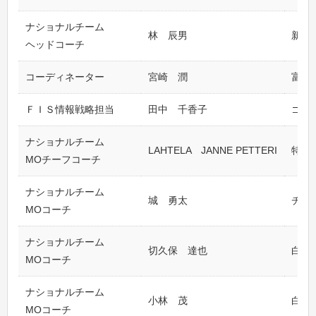
ナショナルチーム
林 辰男
新治
ヘッドコーチ
コーディネーター
宮崎 潤
富山F
ＦＩＳ情報戦略担当
田中 千香子
ゴー
ナショナルチーム
LAHTELA JANNE PETTERI
特別
MOチーフコーチ
ナショナルチーム
城 勇太
チー
MOコーチ
ナショナルチーム
切久保 達也
白馬
MOコーチ
ナショナルチーム
小林 茂
白馬
MOコーチ