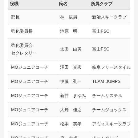
役職
氏名
所属クラブ
部長
林 辰男
新治スキークラブ
強化委員長
池原 明
富山FSC
強化委員会
太田 由美
富山FSC
セクレタリー
MOジュニアコーチ
澤田 光宏
岐阜フリースタイル
MOジュニアコーチ
伊藤 孔一
TEAM BUMPS
MOジュニアコーチ
新井 まゆみ
チームリステル
MOジュニアコーチ
大野 佳之
チームジョックス
MOジュニアコーチ
松本 英孝
アミィスキークラブ