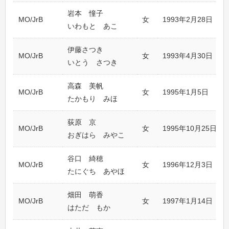
岩本 憧子
MO/JrB
女
1993年2月28日
いわもと あこ
伊藤さつき
MO/JrB
女
1993年4月30日
いとう さつき
高森 美帆
MO/JrB
女
1995年1月5日
たかもり みほ
荻原 京
MO/JrB
女
1995年10月25日
おぎはら みやこ
谷口 綺穂
MO/JrB
女
1996年12月3日
たにぐち あやほ
畑田 萌香
MO/JrB
女
1997年1月14日
はただ もか