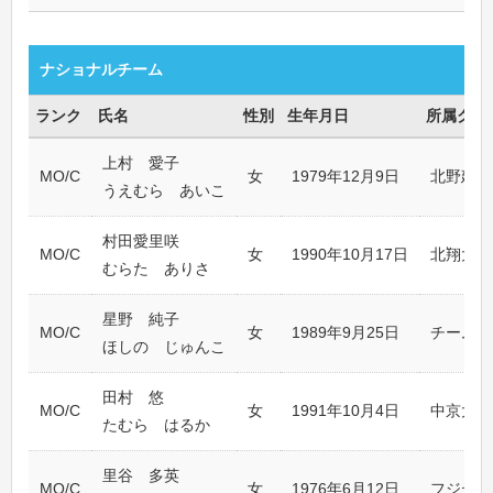
ナショナルチーム
ランク
氏名
性別
生年月日
所属クラ
上村 愛子
MO/C
女
1979年12月9日
北野建設
うえむら あいこ
村田愛里咲
MO/C
女
1990年10月17日
北翔大学
むらた ありさ
星野 純子
MO/C
女
1989年9月25日
チームリ
ほしの じゅんこ
田村 悠
MO/C
女
1991年10月4日
中京大学
たむら はるか
里谷 多英
MO/C
女
1976年6月12日
フジテレ