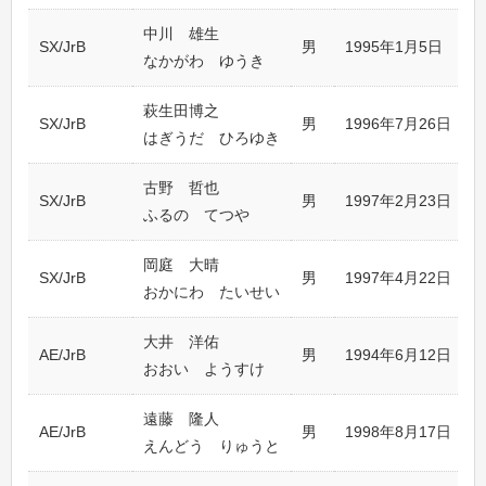
中川 雄生
SX/JrB
男
1995年1月5日
なかがわ ゆうき
萩生田博之
SX/JrB
男
1996年7月26日
はぎうだ ひろゆき
古野 哲也
SX/JrB
男
1997年2月23日
ふるの てつや
岡庭 大晴
SX/JrB
男
1997年4月22日
おかにわ たいせい
大井 洋佑
AE/JrB
男
1994年6月12日
おおい ようすけ
遠藤 隆人
AE/JrB
男
1998年8月17日
えんどう りゅうと