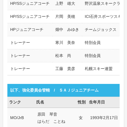
HP/SSジュニアコーチ
上野 雄大
野沢温泉スキークラブ
HP/SSジュニアコーチ
片岡 美穂
ICI石井スポーツスキー
HPジュニアコーチ
畑中 みゆき
チームジョックス
トレーナー
寒川 美奈
特別会員
トレーナー
松本 尚
特別会員
トレーナー
工藤 貴彦
札幌スキー連盟
以下、強化委員会管轄 / ＳＡＪジュニアチーム
ランク
氏名
性別
生年月日
原田 琴音
MO/JrB
女
1993年2月17日
はらだ ことね