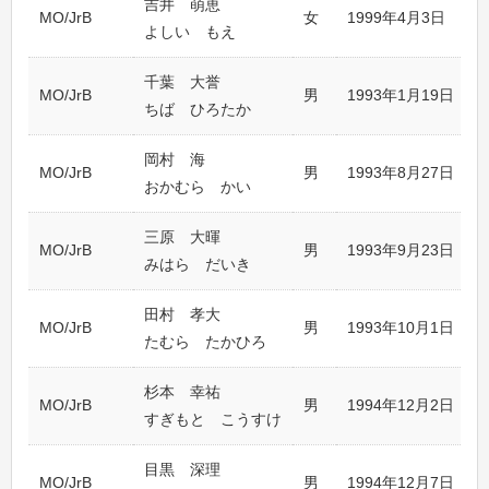
吉井 萌恵
MO/JrB
女
1999年4月3日
よしい もえ
千葉 大誉
MO/JrB
男
1993年1月19日
ちば ひろたか
岡村 海
MO/JrB
男
1993年8月27日
おかむら かい
三原 大暉
MO/JrB
男
1993年9月23日
みはら だいき
田村 孝大
MO/JrB
男
1993年10月1日
たむら たかひろ
杉本 幸祐
MO/JrB
男
1994年12月2日
すぎもと こうすけ
目黒 深理
MO/JrB
男
1994年12月7日