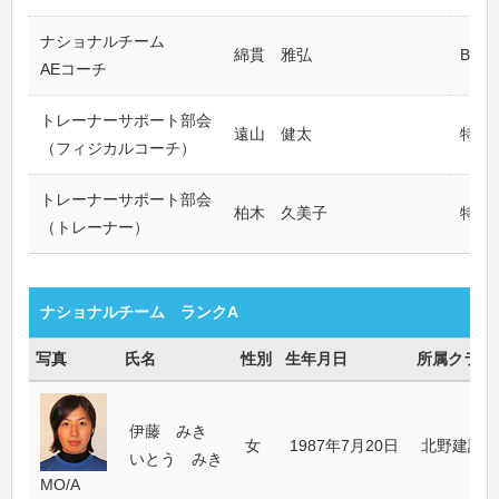
ナショナルチーム
綿貫 雅弘
BIFU
AEコーチ
トレーナーサポート部会
遠山 健太
特別
（フィジカルコーチ）
トレーナーサポート部会
柏木 久美子
特別
（トレーナー）
ナショナルチーム ランクA
写真
氏名
性別
生年月日
所属クラブ
伊藤 みき
女
1987年7月20日
北野建設㈱
いとう みき
MO/A