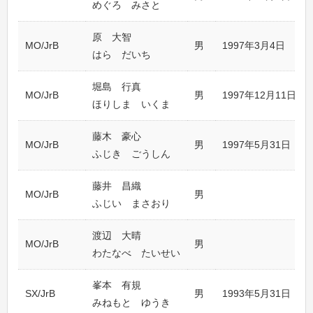
めぐろ みさと
原 大智
MO/JrB
男
1997年3月4日
はら だいち
堀島 行真
MO/JrB
男
1997年12月11日
ほりしま いくま
藤木 豪心
MO/JrB
男
1997年5月31日
ふじき ごうしん
藤井 昌織
MO/JrB
男
ふじい まさおり
渡辺 大晴
MO/JrB
男
わたなべ たいせい
峯本 有規
SX/JrB
男
1993年5月31日
みねもと ゆうき