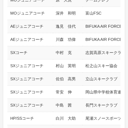
MOジュニアコーチ
原 大虎
チームクレブ
MOジュニアコーチ
深井 和明
富山FSC
AEジュニアコーチ
逸見 佳代
BIFUKA AIR FORCE
AEジュニアコーチ
川森 功偉
BIFUKA AIR FORCE
SXコーチ
中村 克
志賀高原スキークラブ
SXジュニアコーチ
村山 英明
松之山スキー協会
SXジュニアコーチ
佐伯 高男
立山スキークラブ
SXジュニアコーチ
常安 伸
岡山県中学校体育連盟
SXジュニアコーチ
中島 茜
長門スキークラブ
HP/SSコーチ
白川 大助
尾瀬スノースポーツク