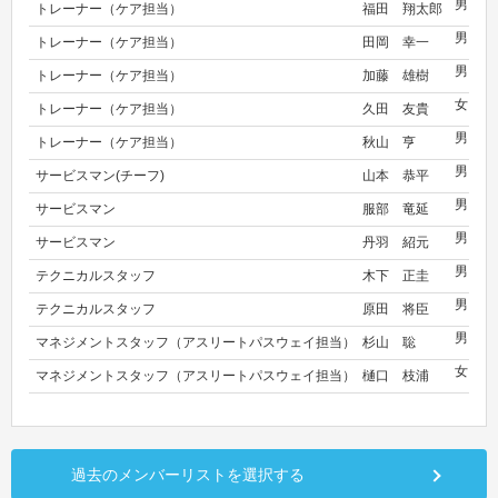
男
トレーナー（ケア担当）
福田 翔太郎
な
男
トレーナー（ケア担当）
田岡 幸一
な
男
トレーナー（ケア担当）
加藤 雄樹
な
女
トレーナー（ケア担当）
久田 友貴
な
男
トレーナー（ケア担当）
秋山 亨
な
男
サービスマン(チーフ)
山本 恭平
キ
男
サービスマン
服部 竜延
キ
男
サービスマン
丹羽 紹元
キ
男
テクニカルスタッフ
木下 正圭
な
男
テクニカルスタッフ
原田 将臣
な
男
マネジメントスタッフ（アスリートパスウェイ担当）
杉山 聡
な
女
マネジメントスタッフ（アスリートパスウェイ担当）
樋口 枝浦
な
過去のメンバーリストを選択する