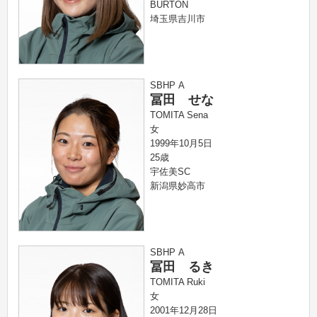
BURTON
埼玉県吉川市
SBHP A
冨田 せな
TOMITA Sena
女
1999年10月5日
25歳
宇佐美SC
新潟県妙高市
SBHP A
冨田 るき
TOMITA Ruki
女
2001年12月28日