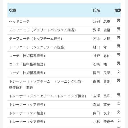
役職
氏名
性別
所
男
ヘッドコーチ
治部 忠重
ク
男
チーフコーチ（アスリートパスウェイ担当）
深澤 健悟
小
男
チーフコーチ（トップチーム担当）
村上 大輔
ク
男
チーフコーチ（ジュニアチーム担当）
樋口 守
ク
男
コーチ（技術指導担当）
神戸 忠仙
ネ
男
コーチ（技術指導担当）
石崎 祐
グ
女
コーチ（技術指導担当）
岡田 良菜
な
男
トレーナー（トップチーム・トレーニング担当）
白川 尊則
YO
動作解析 兼任
男
トレーナー（ジュニアチーム・トレーニング担当）
吉澤 昌和
な
女
トレーナー（ケア担当）
森田 寛子
な
女
トレーナー（ケア担当）
内田 友来
な
女
トレーナー（ケア担当）
小林 美也子
な