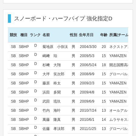
スノーボード・ハーフパイプ 強化指定D
競技
種目
ランク
名前
性別
生年月日
年齢
所属(チーム名)
D
SB
SBHP
菊地原 小弥汰
男
2004/3/30
20
ネクストアムゼ
D
SB
SBHP
嶋﨑 珀
男
2009/5/3
15
YAMAZEN
D
SB
SBHP
杉﨑 大翔
男
2006/5/24
18
開志国際高校
D
SB
SBHP
大坪 笑次郎
男
2008/9/9
15
グローバルスノ
D
SB
SBHP
藤原 柊太
男
2009/2/3
15
YAMAZEN
D
SB
SBHP
浜田 多聞
男
2009/4/8
15
YAMAZEN
D
SB
SBHP
武田 琉玖
男
2009/6/9
15
YAMAZEN
D
SB
SBHP
竹内 海叶
男
2010/7/24
13
オールアルビレ
D
SB
SBHP
萬藤 隆真
男
2010/6/1
14
ムラサキスポー
D
SB
SBHP
佐藤 孝汰郎
男
2011/1/25
13
グローバルスノ