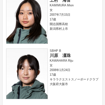
上村 海音
KAMIMURA Mion
女
2007年7月15日
17歳
開志国際高校
新潟県村上市
SBHP B
川原 凜珠
KAWAHARA Riju
女
2008年1月24日
17歳
キララクエストスノーボードクラブ
大阪府大阪市