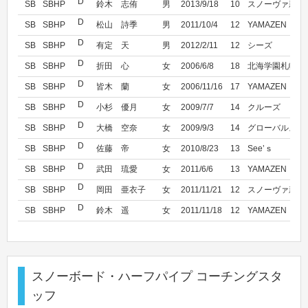
D
SB
SBHP
鈴木 志侑
男
2013/9/18
10
スノーヴァ新横
D
SB
SBHP
松山 詩季
男
2011/10/4
12
YAMAZEN
D
SB
SBHP
有定 天
男
2012/2/11
12
シーズ
D
SB
SBHP
折田 心
女
2006/6/8
18
北海学園札幌高
D
SB
SBHP
皆木 蘭
女
2006/11/16
17
YAMAZEN
D
SB
SBHP
小杉 優月
女
2009/7/7
14
クルーズ
D
SB
SBHP
大橋 空奈
女
2009/9/3
14
グローバルスノ
D
SB
SBHP
佐藤 帝
女
2010/8/23
13
See’ｓ
D
SB
SBHP
武田 琉愛
女
2011/6/6
13
YAMAZEN
D
SB
SBHP
岡田 亜衣子
女
2011/11/21
12
スノーヴァ新横
D
SB
SBHP
鈴木 遥
女
2011/11/18
12
YAMAZEN
スノーボード・ハーフパイプ コーチングスタ
ッフ