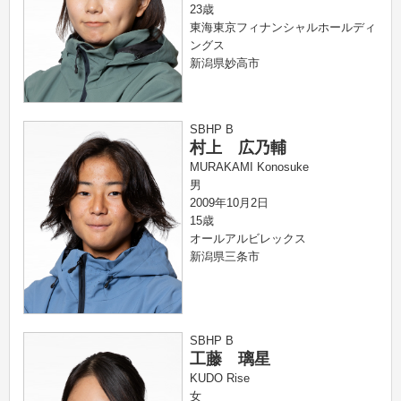
23歳
東海東京フィナンシャルホールディ
ングス
新潟県妙高市
SBHP B
村上 広乃輔
MURAKAMI Konosuke
男
2009年10月2日
15歳
オールアルビレックス
新潟県三条市
SBHP B
工藤 璃星
KUDO Rise
女