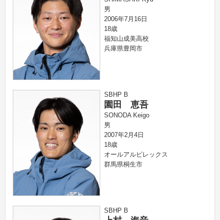
男
2006年7月16日
18歳
福知山成美高校
兵庫県豊岡市
SBHP B
園田 恵吾
SONODA Keigo
男
2007年2月4日
18歳
オールアルビレックス
群馬県桐生市
SBHP B