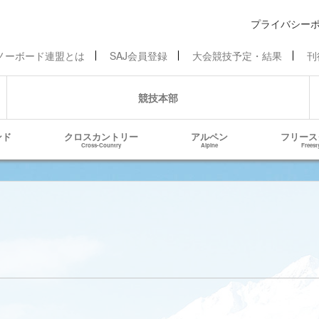
プライバシー
ノーボード連盟とは
SAJ会員登録
大会競技予定・結果
刊
競技本部
ンド
クロスカントリー
アルペン
フリース
Cross-Country
Alpine
Freest