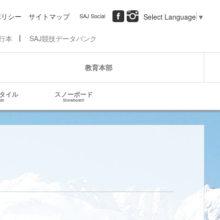
ポリシー
サイトマップ
SAJ Social
Select Language
▼
行本
SAJ競技データバンク
教育本部
タイル
スノーボード
yle
Snowboard