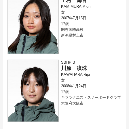
上村 海音
KAMIMURA Mion
女
2007年7月15日
17歳
開志国際高校
新潟県村上市
SBHP B
川原 凜珠
KAWAHARA Riju
女
2008年1月24日
17歳
キララクエストスノーボードクラブ
大阪府大阪市