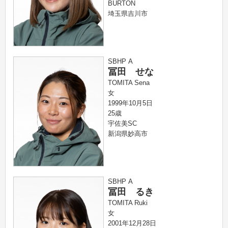
BURTON
埼玉県吉川市
SBHP A
冨田 せな
TOMITA Sena
女
1999年10月5日
25歳
宇佐美SC
新潟県妙高市
SBHP A
冨田 るき
TOMITA Ruki
女
2001年12月28日