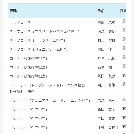
役職
氏名
性別
所
男
ヘッドコーチ
治部 忠重
ク
男
チーフコーチ（アスリートパスウェイ担当）
深澤 健悟
小
男
チーフコーチ（トップチーム担当）
村上 大輔
ク
男
チーフコーチ（ジュニアチーム担当）
樋口 守
ク
男
コーチ（技術指導担当）
神戸 忠仙
ネ
男
コーチ（技術指導担当）
石崎 祐
グ
女
コーチ（技術指導担当）
岡田 良菜
な
男
トレーナー（トップチーム・トレーニング担当）
白川 尊則
YO
動作解析 兼任
男
トレーナー（ジュニアチーム・トレーニング担当）
吉澤 昌和
な
女
トレーナー（ケア担当）
森田 寛子
な
女
トレーナー（ケア担当）
内田 友来
な
女
トレーナー（ケア担当）
小林 美也子
な