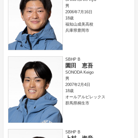
男
2006年7月16日
18歳
福知山成美高校
兵庫県豊岡市
SBHP B
園田 恵吾
SONODA Keigo
男
2007年2月4日
18歳
オールアルビレックス
群馬県桐生市
SBHP B