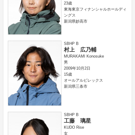
23歳
東海東京フィナンシャルホールディ
ングス
新潟県妙高市
SBHP B
村上 広乃輔
MURAKAMI Konosuke
男
2009年10月2日
15歳
オールアルビレックス
新潟県三条市
SBHP B
工藤 璃星
KUDO Rise
女