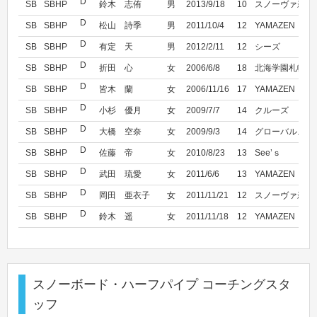
D
SB
SBHP
鈴木 志侑
男
2013/9/18
10
スノーヴァ新横
D
SB
SBHP
松山 詩季
男
2011/10/4
12
YAMAZEN
D
SB
SBHP
有定 天
男
2012/2/11
12
シーズ
D
SB
SBHP
折田 心
女
2006/6/8
18
北海学園札幌高
D
SB
SBHP
皆木 蘭
女
2006/11/16
17
YAMAZEN
D
SB
SBHP
小杉 優月
女
2009/7/7
14
クルーズ
D
SB
SBHP
大橋 空奈
女
2009/9/3
14
グローバルスノ
D
SB
SBHP
佐藤 帝
女
2010/8/23
13
See’ｓ
D
SB
SBHP
武田 琉愛
女
2011/6/6
13
YAMAZEN
D
SB
SBHP
岡田 亜衣子
女
2011/11/21
12
スノーヴァ新横
D
SB
SBHP
鈴木 遥
女
2011/11/18
12
YAMAZEN
スノーボード・ハーフパイプ コーチングスタ
ッフ