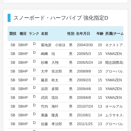
スノーボード・ハーフパイプ 強化指定D
競技
種目
ランク
名前
性別
生年月日
年齢
所属(チーム名)
D
SB
SBHP
菊地原 小弥汰
男
2004/3/30
20
ネクストアムゼ
D
SB
SBHP
嶋﨑 珀
男
2009/5/3
15
YAMAZEN
D
SB
SBHP
杉﨑 大翔
男
2006/5/24
18
開志国際高校
D
SB
SBHP
大坪 笑次郎
男
2008/9/9
15
グローバルスノ
D
SB
SBHP
藤原 柊太
男
2009/2/3
15
YAMAZEN
D
SB
SBHP
浜田 多聞
男
2009/4/8
15
YAMAZEN
D
SB
SBHP
武田 琉玖
男
2009/6/9
15
YAMAZEN
D
SB
SBHP
竹内 海叶
男
2010/7/24
13
オールアルビレ
D
SB
SBHP
萬藤 隆真
男
2010/6/1
14
ムラサキスポー
D
SB
SBHP
佐藤 孝汰郎
男
2011/1/25
13
グローバルスノ