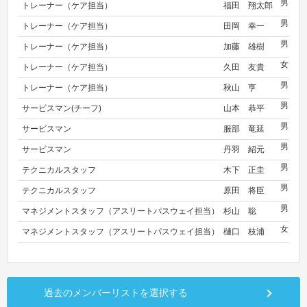
男
トレーナー（ケア担当）
福田 翔太郎
な
男
トレーナー（ケア担当）
田岡 幸一
な
男
トレーナー（ケア担当）
加藤 雄樹
な
女
トレーナー（ケア担当）
久田 友貴
な
男
トレーナー（ケア担当）
秋山 亨
な
男
サービスマン(チーフ)
山本 恭平
キ
男
サービスマン
服部 竜延
キ
男
サービスマン
丹羽 紹元
キ
男
テクニカルスタッフ
木下 正圭
な
男
テクニカルスタッフ
原田 将臣
な
男
マネジメントスタッフ（アスリートパスウェイ担当）
杉山 聡
な
女
マネジメントスタッフ（アスリートパスウェイ担当）
樋口 枝浦
な
過去のメンバーリストを選択する