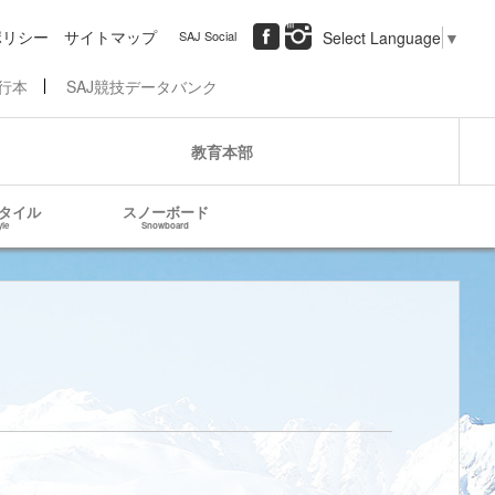
ポリシー
サイトマップ
SAJ Social
Select Language
▼
行本
SAJ競技データバンク
教育本部
タイル
スノーボード
yle
Snowboard