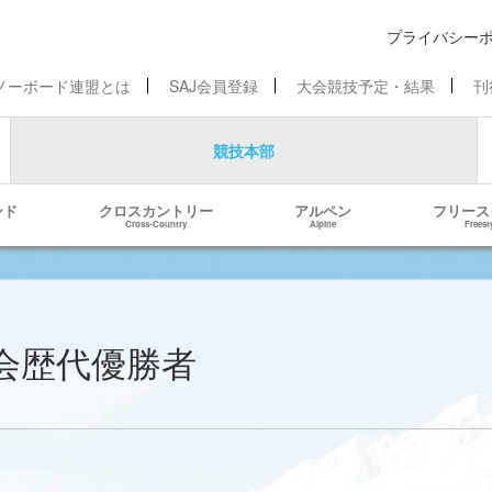
プライバシー
ノーボード連盟とは
SAJ会員登録
大会競技予定・結果
刊
競技本部
ンド
クロスカントリー
アルペン
フリース
Cross-Country
Alpine
Freest
会歴代優勝者