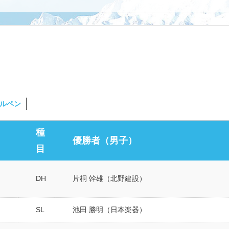
ルペン
種
優勝者（男子）
目
DH
片桐 幹雄（北野建設）
SL
池田 勝明（日本楽器）