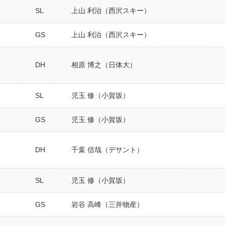
SL
上山 利治（西沢スキー）
GS
上山 利治（西沢スキー）
DH
相原 博之（日体大）
SL
児玉 修（小賀坂）
GS
児玉 修（小賀坂）
DH
千葉 信哉（デサント）
SL
児玉 修（小賀坂）
GS
岩谷 高峰（三井物産）