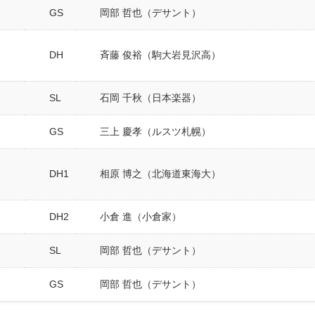
GS
岡部 哲也（デサント）
DH
斉藤 俊裕（駒大岩見沢高）
SL
石岡 千秋（日本楽器）
GS
三上 慶孝（ルスツ札幌）
DH1
相原 博之（北海道東海大）
DH2
小倉 進（小倉家）
SL
岡部 哲也（デサント）
GS
岡部 哲也（デサント）