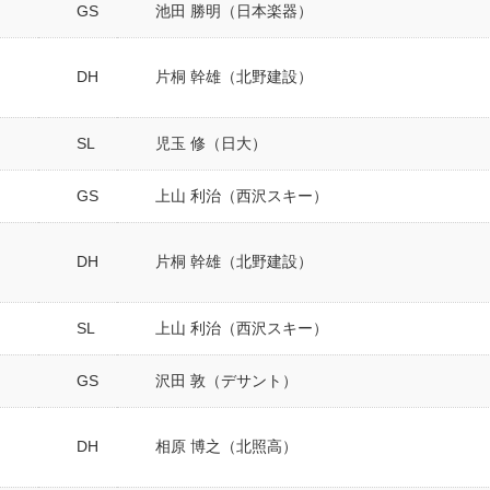
GS
池田 勝明（日本楽器）
DH
片桐 幹雄（北野建設）
SL
児玉 修（日大）
GS
上山 利治（西沢スキー）
DH
片桐 幹雄（北野建設）
SL
上山 利治（西沢スキー）
GS
沢田 敦（デサント）
DH
相原 博之（北照高）