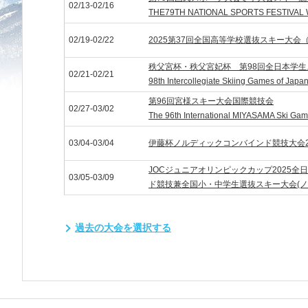
02/13-02/16
THE79TH NATIONAL SPORTS FESTIVAL
02/19-02/22
2025第37回全国高等学校選抜スキー大会
秩父宮杯・秩父宮妃杯 第98回全日本学
02/21-02/21
98th Intercollegiate Skiing Games of Japa
第96回宮様スキー大会国際競技会
02/27-03/02
The 96th International MIYASAMA Ski Ga
03/04-03/04
伊藤杯ノルディックコンバインド競技大会2
JOCジュニアオリンピックカップ2025
03/05-03/09
ド競技兼全国小・中学生選抜スキー大会(ノ
過去の大会を選択する