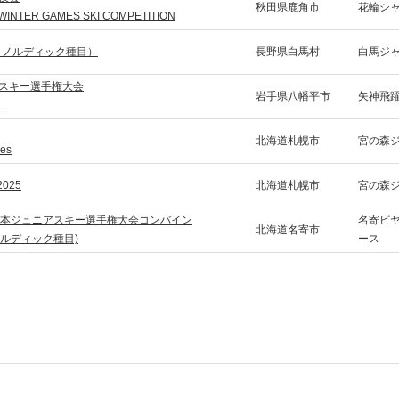
秋田県鹿角市
花輪シ
 WINTER GAMES SKI COMPETITION
（ノルディック種目）
長野県白馬村
白馬ジ
生スキー選手権大会
岩手県八幡平市
矢神飛
n
北海道札幌市
宮の森
mes
025
北海道札幌市
宮の森
全日本ジュニアスキー選手権大会コンバイン
名寄ピ
北海道名寄市
ルディック種目)
ース