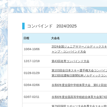
コンバインド
2024/2025
日程
大会名
2024全国ジュニアサマーノルディックスキ
10/04-10/06
ャンプ・コンバインド大会
12/17-12/18
第43回名寄コンバインド大会
第103回全日本スキー選手権大会コンバ
01/28-01/29
第13回信濃毎日新聞社杯ノルディックコ
02/04-02/06
令和6年度全国中学校体育大会 第6２回
02/07-02/11
令和6年度全国高等学校総合体育大会第74
第79回国民スポーツ大会冬季大会スキー競