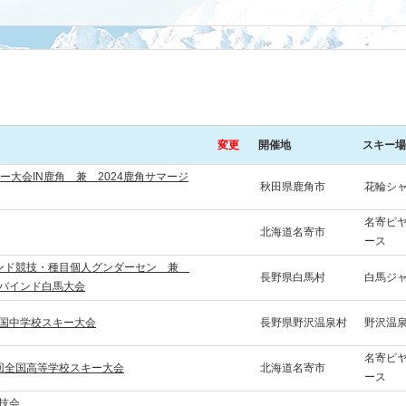
変更
開催地
スキー場
ー大会IN鹿角 兼 2024鹿角サマージ
秋田県鹿角市
花輪シ
名寄ピ
北海道名寄市
ース
インド競技・種目個人グンダーセン 兼
長野県白馬村
白馬ジ
ンバインド白馬大会
全国中学校スキー大会
長野県野沢温泉村
野沢温
名寄ピ
回全国高等学校スキー大会
北海道名寄市
ース
技会