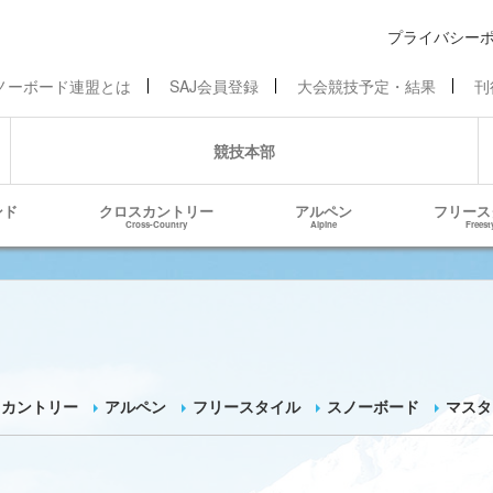
プライバシー
ノーボード連盟とは
SAJ会員登録
大会競技予定・結果
刊
競技本部
ンド
クロスカントリー
アルペン
フリース
Cross-Country
Alpine
Freest
スカントリー
アルペン
フリースタイル
スノーボード
マスタ