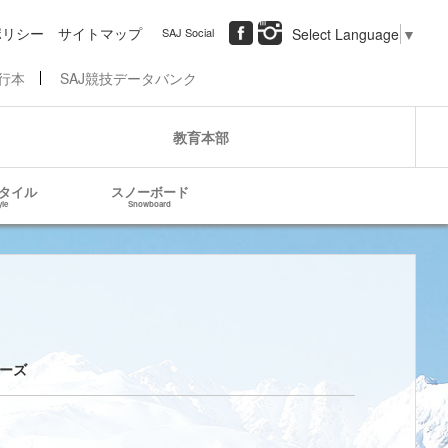
ポリシー
サイトマップ
SAJ Social
Select Language
▼
行本
SAJ競技データバンク
教育本部
タイル
スノーボード
yle
Snowboard
ーズ