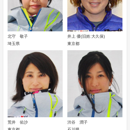
北守 敬子
井上 優(旧姓:大久保)
埼玉県
東京都
荒井 佑沙
渋谷 潤子
東京都
石川県