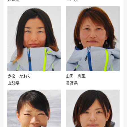
赤松 かおり
山田 恵里
山梨県
長野県