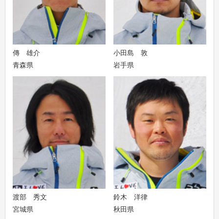
傳 雄介
小田島 敦
青森県
岩手県
渡部 秀文
鈴木 洋律
宮城県
秋田県