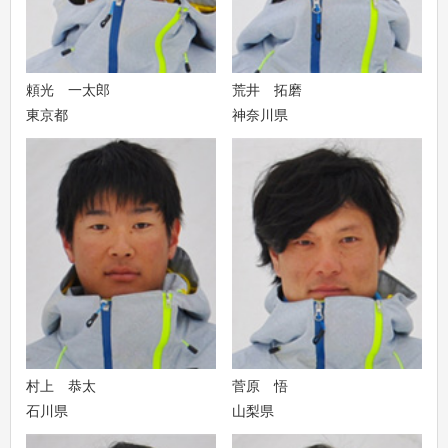
頼光 一太郎
荒井 拓磨
東京都
神奈川県
村上 恭太
菅原 悟
石川県
山梨県