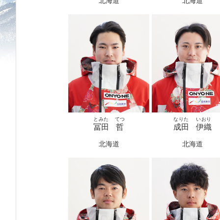
北海道
北海道
とみた
てつ
なりた
いおり
冨田
哲
成田
伊織
北海道
北海道