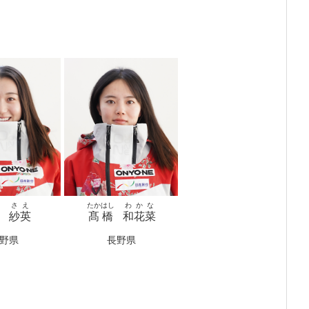
さえ
たかはし
わかな
紗英
髙橋
和花菜
野県
長野県