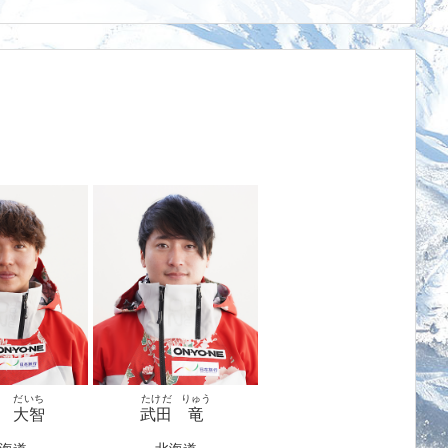
だいち
たけだ
りゅう
大智
武田
竜