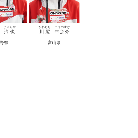
ま
じゅんや
かわじり
こうのすけ
淳也
川尻
幸之介
野県
富山県