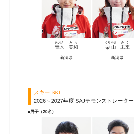
あおき
みわ
くりやま
みく
青木
美和
栗山
未来
新潟県
新潟県
スキー SKI
2026～2027年度 SAJデモンストレータ
■男子（20名）