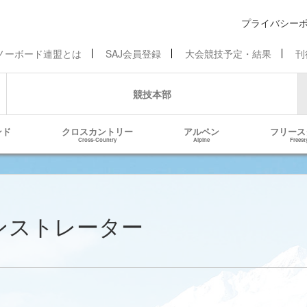
プライバシー
ノーボード連盟とは
SAJ会員登録
大会競技予定・結果
刊
競技本部
ンド
クロスカントリー
アルペン
フリース
Cross-Country
Alpine
Freest
デモンストレーター