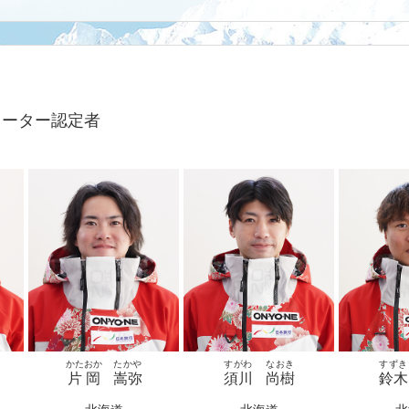
トレーター認定者
かたおか
たかや
すがわ
なおき
すずき
片岡
嵩弥
須川
尚樹
鈴木