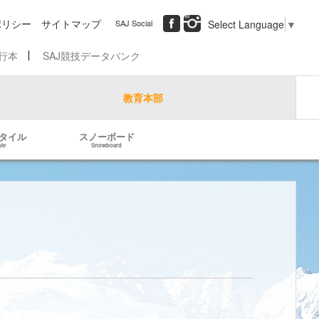
ポリシー
サイトマップ
SAJ Social
Select Language
▼
行本
SAJ競技データバンク
教育本部
タイル
スノーボード
yle
Snowboard