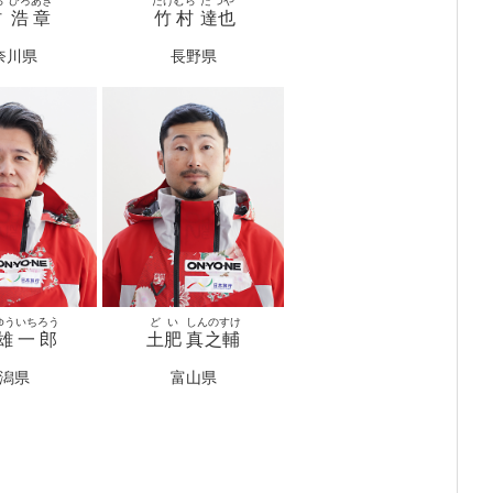
ら
ひろあき
たけむら
たつや
村
浩章
竹村
達也
奈川県
長野県
ゆういちろう
どい
しんのすけ
雄一郎
土肥
真之輔
潟県
富山県