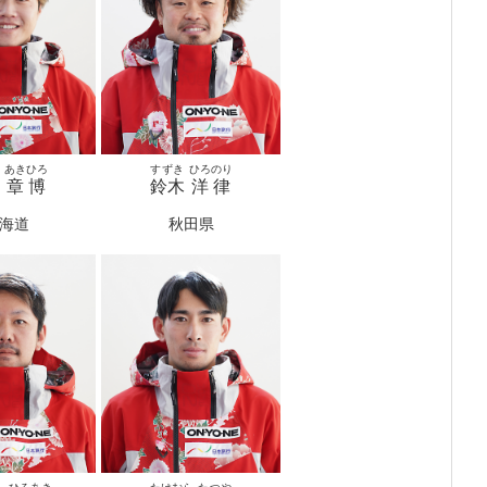
あきひろ
すずき
ひろのり
章博
鈴木
洋律
海道
秋田県