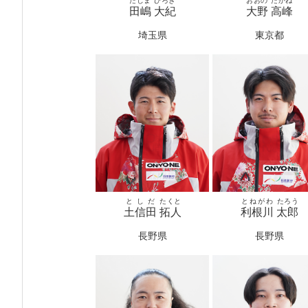
たじま
ひろき
おおの
たかね
田嶋
大紀
大野
高峰
埼玉県
東京都
としだ
たくと
とねがわ
たろう
土信田
拓人
利根川
太郎
長野県
長野県