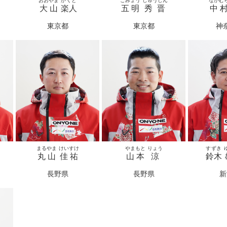
おおやま
がくと
ごみょう
しゅうしん
なかむ
大山
楽人
五明
秀晋
中
東京都
東京都
神
まるやま
けいすけ
やまもと
りょう
すずき
丸山
佳祐
山本
涼
鈴木
長野県
長野県
新