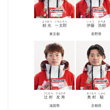
よりみつ
いちたろう
いとう
ひろき
頼光
一太郎
伊藤
浩樹
東京都
長野県
つじむら
ともひさ
おくむら
しゅん
辻村
友寿
奥村
駿
滋賀県
京都府