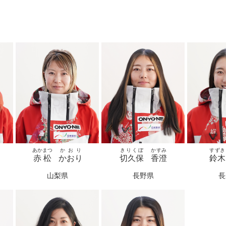
あかまつ
かおり
きりくぼ
かすみ
すずき
赤松
かおり
切久保
香澄
鈴木
山梨県
長野県
長