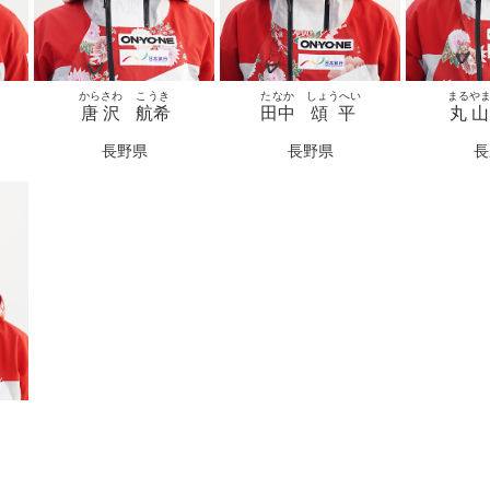
からさわ
こうき
たなか
しょうへい
まるや
唐沢
航希
田中
頌平
丸山
長野県
長野県
長