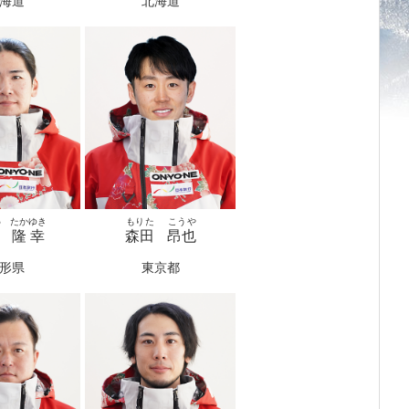
海道
北海道
わ
たかゆき
もりた
こうや
隆幸
森田
昂也
形県
東京都