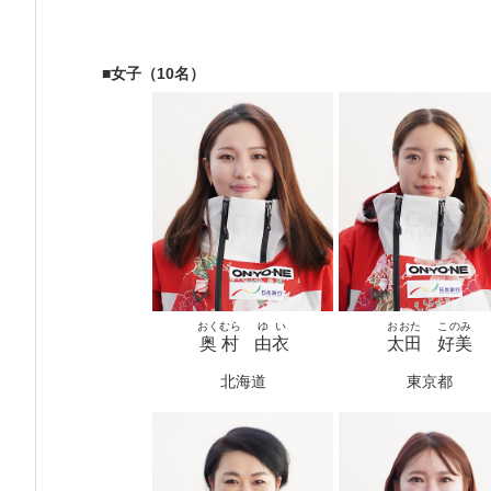
■女子（10名）
おくむら
ゆい
おおた
このみ
奥村
由衣
太田
好美
北海道
東京都