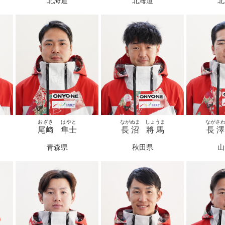
北海道
北海道
北
おざき
はやと
ながぬま
しょうま
ながさ
尾﨑
隼士
長沼
將馬
長澤
青森県
秋田県
山