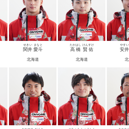
せきい
まなと
たかはし
けんすけ
やすい
関井
愛斗
高橋
賢佑
安井
北海道
北海道
北