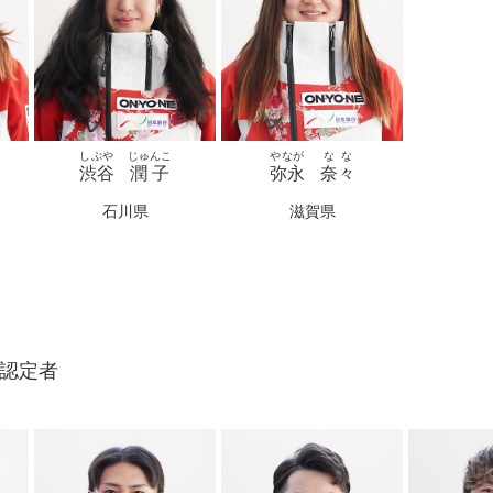
しぶや
じゅんこ
やなが
なな
渋谷
潤子
弥永
奈々
石川県
滋賀県
ー認定者