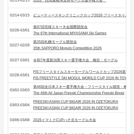
02/13-02/15
2026 白馬乗鞍埼玉県モーグル選手権大会
02/14-03/15
ビューティースキンクリニックカップ2026 フリースタイル
第97回宮様スキー大会国際競技会
02/26-03/01
The 97th International MIYASAMA Ski Games
第35回札幌モーグル競技会
02/27-02/28
35th SAPPORO Moguls Competition 2026
02/27-03/01
令和7年度新潟県スキー選手権大会 種目：モーグル
FISフリースタイルスキーモーグルワールドカップ2026富山
02/28-03/01
FIS FREESTYLE SKI MOGUL WORILD CUP 2026 IN TOYAM
第46回全日本スキー選手権大会・フリースタイル競技・種目
03/02-03/03
The 46th All Japan Freeski Championship Freeski Bigair
FREESKI ASIAN CUP BIGAIR 2026 IN OZETOKURA
03/03-03/04
FREESKI ASIAN CUP BIGAIR 2026 IN OZETOKURA
03/06-03/08
2026イマトクCUPハチ北モーグル大会