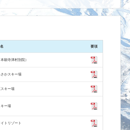
名
要項
（本願寺津村別院）
みさかスキー場
原スキー場
スキー場
ワイトリゾート