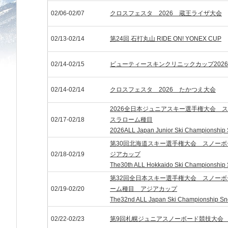
02/06-02/07
クロスフェスタ 2026 蔵王ライザ大会
02/13-02/14
第24回 石打丸山 RIDE ON! YONEX CUP
02/14-02/15
ビューティースキンクリニックカップ202
02/14-02/14
クロスフェスタ 2026 たかつえ大会
2026全日本ジュニアスキー選手権大会 
02/17-02/18
スラローム種目
2026ALL Japan Junior Ski Championship 
第30回北海道スキー選手権大会 スノー
02/18-02/19
ジアカップ
The30th ALL Hokkaido Ski Championship 
第32回全日本スキー選手権大会 スノー
02/19-02/20
ーム種目 アジアカップ
The32nd ALL Japan Ski Championship Sno
02/22-02/23
第9回札幌ジュニアスノーボード競技大会