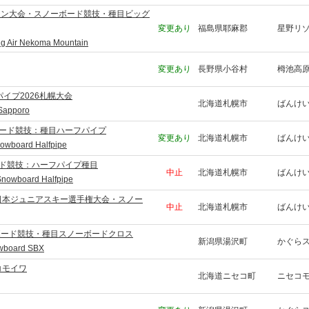
テン大会・スノーボード競技・種目ビッグ
変更あり
福島県耶麻郡
星野リ
ig Air Nekoma Mountain
変更あり
長野県小谷村
栂池高
イプ2026札幌大会
北海道札幌市
ばんけ
 Sapporo
ボード競技：種目ハーフパイプ
変更あり
北海道札幌市
ばんけ
nowboard Halfpipe
ード競技：ハーフパイプ種目
中止
北海道札幌市
ばんけ
nowboard Halfpipe
全日本ジュニアスキー選手権大会・スノー
中止
北海道札幌市
ばんけ
ボード競技・種目スノーボードクロス
新潟県湯沢町
かぐら
owboard SBX
コモイワ
北海道ニセコ町
ニセコ