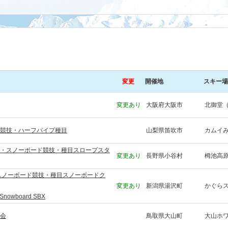
変更
開催地
スキー場
変更あり
大阪府大阪市
北御堂
ド競技・ハーフパイプ種目
山梨県笛吹市
カムイ
会・スノーボード競技・種目スロープスタ
変更あり
長野県小谷村
栂池高
・スノーボード競技・種目スノーボードク
変更あり
新潟県湯沢町
かぐら
s Snowboard SBX
大会
鳥取県大山町
大山ホ