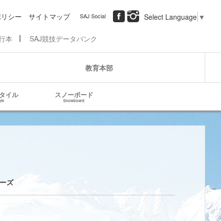
ポリシー
サイトマップ
SAJ Social
Select Language
▼
行本
SAJ競技データバンク
教育本部
タイル
スノーボード
yle
Snowboard
ーズ