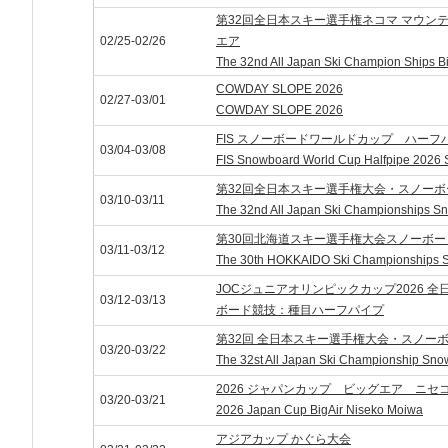
第32回全日本スキー選手権ネコマ マウン
02/25-02/26
エア
The 32nd All Japan Ski Champion Ships B
COWDAY SLOPE 2026
02/27-03/01
COWDAY SLOPE 2026
FIS スノーボードワールドカップ ハーフパ
03/04-03/08
FIS Snowboard World Cup Halfpipe 2026
第32回全日本スキー選手権大会・スノー
03/10-03/11
The 32nd All Japan Ski Championships S
第30回北海道スキー選手権大会スノーボ
03/11-03/12
The 30th HOKKAIDO Ski Championships S
JOCジュニアオリンピックカップ2026 
03/12-03/13
ボード競技：種目ハーフパイプ
第32回 全日本スキー選手権大会・スノー
03/20-03/22
The 32st All Japan Ski Championship Sn
2026 ジャパンカップ ビッグエア ニセ
03/20-03/21
2026 Japan Cup BigAir Niseko Moiwa
アジアカップ かぐら大会