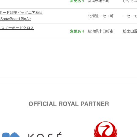
変更あり
新潟県湯沢町
かぐら
ボード競技ビッグエア種目
北海道ニセコ町
ニセコ
 SnowBoard BigAir
目:スノーボードクロス
変更あり
新潟県十日町市
松之山
OFFICIAL ROYAL PARTNER