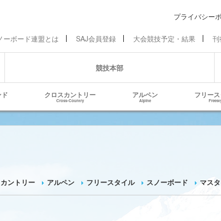
プライバシー
ノーボード連盟とは
SAJ会員登録
大会競技予定・結果
刊
競技本部
ンド
クロスカントリー
アルペン
フリース
Cross-Country
Alpine
Freest
スカントリー
アルペン
フリースタイル
スノーボード
マスタ