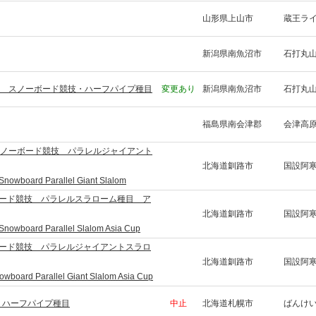
山形県上山市
蔵王ラ
新潟県南魚沼市
石打丸
6 スノーボード競技・ハーフパイプ種目
変更あり
新潟県南魚沼市
石打丸
福島県南会津郡
会津高
スノーボード競技 パラレルジャイアント
北海道釧路市
国設阿
Snowboard Parallel Giant Slalom
ボード競技 パラレルスラローム種目 ア
北海道釧路市
国設阿
Snowboard Parallel Slalom Asia Cup
ボード競技 パラレルジャイアントスラロ
北海道釧路市
国設阿
wboard Parallel Giant Slalom Asia Cup
 ハーフパイプ種目
中止
北海道札幌市
ばんけ