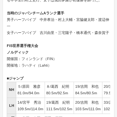
も中学生の村上史行、女子は成田夢露が初優勝を飾った。
当時のジャパンチームAランク選手
男子ハーフパイプ 中井孝治・村上大輔・宮脇健太郎・渡辺伸
一
女子ハーフパイプ 吉川由里・三宅陽子・橋本通代・森奈賀子
FIS世界選手権大会
ノルディック
開催国：フィンランド（FIN）
開催地：ラハティ（Lahti）
■ジャンプ
５/原田 雅彦
８/葛西 紀明
19/吉岡 和也
20/宮
NH
81.0m/94.0m
80.5m/92.5m
84.5m/80.5m
79.5m/
14/宮平 秀治
19/葛西 紀明
20/吉岡 和也
33/原
LH
109.5m/114.0m
111.5m/102.5m
103.5m/111.0m
102.0m