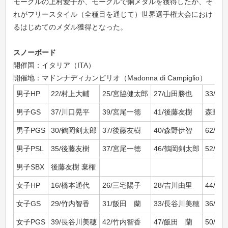
モーグルの上村愛子が、モーグルで銅メダルを獲得したが、そ
れがフリースタイル（全種目を通じて）世界選手権大会におけ
るはじめてのメダル獲得となった。
スノーボード
開催国：イタリア（ITA）
開催地：マドンナディカンピリオ（Madonna di Campiglio）
男子HP
22/村上大輔
25/宮脇健太郎
27/山田勝也
33/渡
男子GS
37/川口晃平
39/宮尾一徳
41/後藤友樹
森野伊
男子PGS
30/鶴岡剣太郎
37/後藤友樹
40/森野伊智
62/川
男子PSL
35/後藤友樹
37/宮尾一徳
46/鶴岡剣太郎
52/森
男子SBX
後藤友樹 棄権
女子HP
16/橋本通代
26/三宅陽子
28/吉川由里
44/吉
女子GS
29/竹内智香
31/飯田 蘭
33/長谷川美穂
36/家
女子PGS
39/長谷川美穂
42/竹内智香
47/飯田 蘭
50/塚