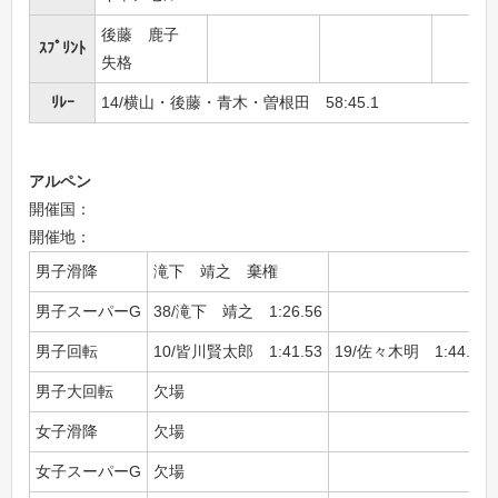
後藤 鹿子
ｽﾌﾟﾘﾝﾄ
失格
ﾘﾚｰ
14/横山・後藤・青木・曽根田 58:45.1
アルペン
開催国：
開催地：
男子滑降
滝下 靖之 棄権
男子スーパーG
38/滝下 靖之 1:26.56
男子回転
10/皆川賢太郎 1:41.53
19/佐々木明 1:44.74
男子大回転
欠場
女子滑降
欠場
女子スーパーG
欠場