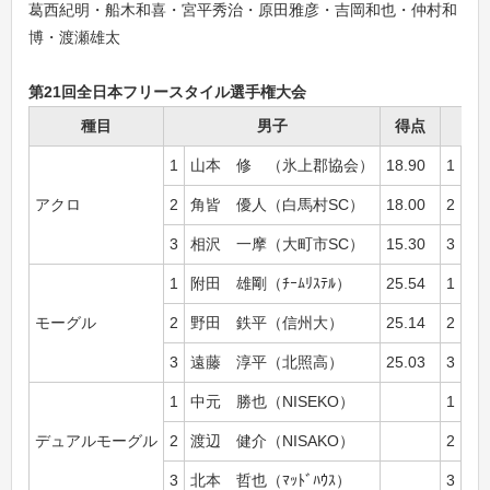
葛西紀明・船木和喜・宮平秀治・原田雅彦・吉岡和也・仲村和
博・渡瀬雄太
第21回全日本フリースタイル選手権大会
種目
男子
得点
1
山本 修 （氷上郡協会）
18.90
1
福
アクロ
2
角皆 優人（白馬村SC）
18.00
2
福
3
相沢 一摩（大町市SC）
15.30
3
大
1
附田 雄剛（ﾁｰﾑﾘｽﾃﾙ）
25.54
1
上
モーグル
2
野田 鉄平（信州大）
25.14
2
坂
3
遠藤 淳平（北照高）
25.03
3
新
1
中元 勝也（NISEKO）
1
上
デュアルモーグル
2
渡辺 健介（NISAKO）
2
今
3
北本 哲也（ﾏｯﾄﾞﾊｳｽ）
3
新