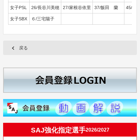
女子PSL
26/長谷川美穂
27/家根谷依里
37/飯田 蘭
45/竹
女子SBX
６/三宅陽子
戻る
SAJ強化指定選手
2026/2027