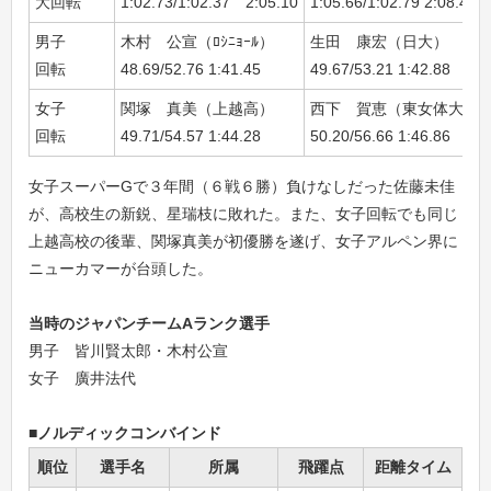
大回転
1:02.73/1:02.37 2:05.10
1:05.66/1:02.79 2:08.45
男子
木村 公宣（ﾛｼﾆｮｰﾙ）
生田 康宏（日大）
回転
48.69/52.76 1:41.45
49.67/53.21 1:42.88
女子
関塚 真美（上越高）
西下 賀恵（東女体大）
回転
49.71/54.57 1:44.28
50.20/56.66 1:46.86
女子スーパーGで３年間（６戦６勝）負けなしだった佐藤未佳
が、高校生の新鋭、星瑞枝に敗れた。また、女子回転でも同じ
上越高校の後輩、関塚真美が初優勝を遂げ、女子アルペン界に
ニューカマーが台頭した。
当時のジャパンチームAランク選手
男子 皆川賢太郎・木村公宣
女子 廣井法代
■ノルディックコンバインド
順位
選手名
所属
飛躍点
距離タイム