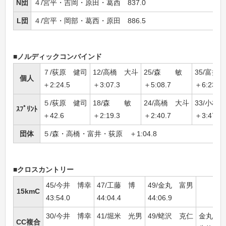
N団
４/宮平・吉岡・原田・葛西 837.0
L団
４/宮平・岡部・葛西・原田 886.5
■ノルディックコンバインド
７/荻原 健司
12/高橋 大斗
25/森 敏
35/富井
個人
＋2:24.5
＋3:07.3
＋5:08.7
＋6:23.5
５/荻原 健司
18/森 敏
24/高橋 大斗
33/小林
ｽﾌﾟﾘﾝﾄ
＋42.6
＋2:19.3
＋2:40.7
＋3:47.6
団体
５/森・高橋・富井・荻原 ＋1:04.8
■クロスカントリー
45/今井 博幸
47/工藤 博
49/金丸 富男
15kmC
43:54.0
44:04.4
44:06.9
30/今井 博幸
41/堀米 光男
49/蛯沢 克仁
金丸 
CC複合