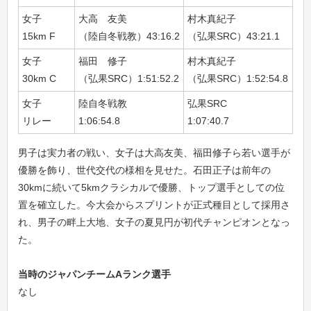
女子
大高 友美
村木真紀子
横
15km F
（陸自冬戦教）43:16.2
（弘果SRC）43:21.1
（ｾ
女子
福田 修子
村木真紀子
大
30km C
（弘果SRC）1:51:52.2
（弘果SRC）1:52:54.8
（陸
女子
陸自冬戦教
弘果SRC
旭
リレー
1:06:54.8
1:07:40.7
1:1
男子は実力者の戦い、女子は大高友美、福田修子ら若い選手が
優勝を飾り、世代交代の様相を見せた。石田正子は前年の
30kmに続いて5kmクラシカルで優勝、トップ選手としての位
置を確立した。今大会からスプリントが正式種目として採用さ
れ、男子の畔上大地、女子の夏見円が初代チャンピオンとなっ
た。
当時のジャパンチームAランク選手
なし