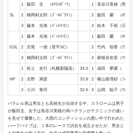
1
飯田 圭 （ﾎｸﾄｽﾎﾟｰﾂ）
1
長谷川美穂（野辺
SL
2
鶴岡剣太郎（ｺﾞｰﾙﾄﾞｳｲﾝ）
2
飯田 蘭 （ﾎｸﾄｽﾎ
3
藤本 光海（ﾊﾞｯﾄﾏﾝC）
3
鈴木 千裕（日体
1
藤本 光海（ﾊﾞｯﾄﾏﾝC）
1
飯田 蘭 （ﾎｸﾄｽﾎ
GSL
2
宮尾 一徳（菅平SC）
2
竹内 智香（ｸﾗｰｸ
3
鶴岡剣太郎（ｺﾞｰﾙﾄﾞｳｲﾝ）
3
家根谷依里（ｸﾗｰｸ
1
村上 史行（札幌新陽高）
34.0
1
成田 夢露（
HP
2
吉野 満彦
33.8
2
横山亜理砂（ﾌｧﾝｸｼ
3
小川 竜司
32.6
3
山岡 聡子（ｱﾈｯｸｽ
パラレル系は男女とも高校生が台頭する中、スラロームは男子
が飯田圭、女子は長谷川美穂の両ベテランがテクニックの違い
を見せて優勝した。大雨のコンディションの悪い中で行われた
ハーフパイプは、１本のレースで試合を成立させたが、男女と