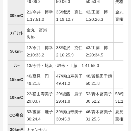
49:06.3
50:06.3
50:53.6
失格
21/今井 博幸
35/蛯沢 克仁
42/工藤 博
金丸 
30kmC
1:17:51.0
1:19:12.7
1:20:26.3
棄権
金丸 富男
ｽﾌﾟﾘﾝﾄ
失格
12/今井 博幸
33/蛯沢 克仁
43/工藤 博
50kmF
2:10:33.2
2:16:25.9
2:20:34.5
ﾘﾚｰ
13/今井・蛯沢・堀米・工藤 1:41:55.3
40/夏見 円
47/横山寿美子
48/曽根田千鶴
15kmC
49:21.5
49:41.2
50:21.8
22/横山寿美子
29/後藤 鹿子
52/青木富美子
58/曽
10kmC
29:03.7
29:41.8
30:52.2
31:10.7
33/後藤 鹿子
39/横山寿美子
46/青木富美子
夏見 
CC複合
30:24.4
30:45.9
31:25.5
棄権
30kmF
キャンセル