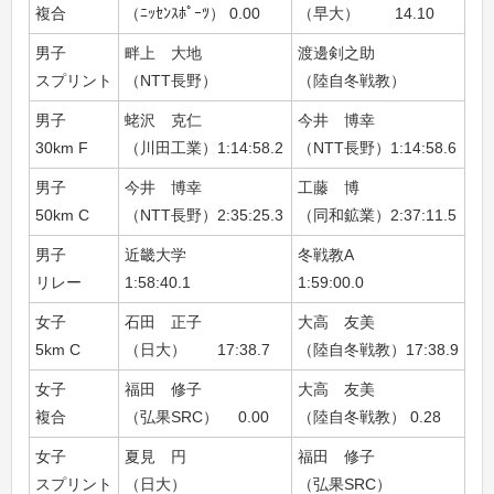
複合
（ﾆｯｾﾝｽﾎﾟｰﾂ） 0.00
（早大） 14.10
（N
男子
畔上 大地
渡邊剣之助
附
スプリント
（NTT長野）
（陸自冬戦教）
（
男子
蛯沢 克仁
今井 博幸
堀
30km F
（川田工業）1:14:58.2
（NTT長野）1:14:58.6
（志
男子
今井 博幸
工藤 博
金
50km C
（NTT長野）2:35:25.3
（同和鉱業）2:37:11.5
（同
男子
近畿大学
冬戦教A
旭
リレー
1:58:40.1
1:59:00.0
2:0
女子
石田 正子
大高 友美
若
5km C
（日大） 17:38.7
（陸自冬戦教）17:38.9
（
女子
福田 修子
大高 友美
古
複合
（弘果SRC） 0.00
（陸自冬戦教） 0.28
（弘
女子
夏見 円
福田 修子
大
スプリント
（日大）
（弘果SRC）
（