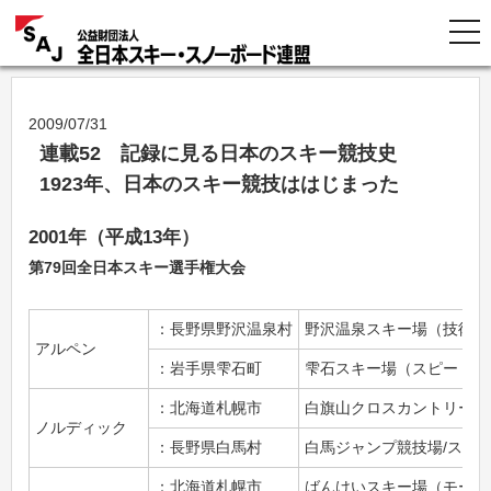
2009/07/31
連載52 記録に見る日本のスキー競技史
1923年、日本のスキー競技ははじまった
2001年（平成13年）
第79回全日本スキー選手権大会
：長野県野沢温泉村
野沢温泉スキー場（技術系
アルペン
：岩手県雫石町
雫石スキー場（スピード系
：北海道札幌市
白旗山クロスカントリー競
ノルディック
：長野県白馬村
白馬ジャンプ競技場/スノ
：北海道札幌市
ばんけいスキー場（モーグ