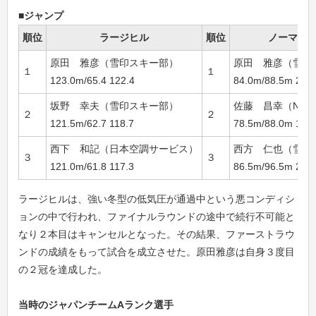
■ジャンプ
順位
ラージヒル
順位
ノーマル
原田 雅彦（雪印スキー部）
原田 雅彦（雪印
１
１
123.0m/65.4 122.4
84.0m/88.5m 212.
坂野 幸夫（雪印スキー部）
佐藤 昌幸（NTT
２
２
121.5m/62.7 118.7
78.5m/88.0m 196.
西下 和記（日本空調サービス）
西方 仁也（雪印
３
３
121.0m/61.8 117.3
86.5m/96.5m 232.
ラージヒルは、強い冬型の低気圧が通過中という悪コンディシ
ョンの中で行われ、ファイナルラウンドの途中で続行不可能と
なり２本目はキャンセルとなった。その結果、ファーストラウ
ンドの成績をもって試合を成立させた。原田雅彦は自身３度目
の２冠を達成した。
当時のジャパンチームAランク選手