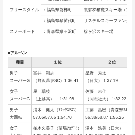
フリースタイル
：福島県磐梯町
裏磐梯猫魔スキー場（アク
：福島県猪苗代町
リステルスキーファンタジ
スノーボード
：青森県鰺ヶ沢町
鰺ヶ沢スキー場
■アルペン
種目
１位
２位
男子
富井 剛志
星野 秀太
スーパーG
（野沢温泉SC）1:36.41
（日大） 1:37.19
女子
星 瑞枝
佐藤 未佳
スーパーG
（上越高） 1:31.98
（同志社大） 1:32.22
男子
浦木 健太（ｱｼｯｸｽSC）
工藤 昌巳（青森県ｽﾎﾟｰﾂ
大回転
57.05/57.65 1:54.70
56.38/58.87 1:55.25
女子
柏木久美子（苗場ｱｶﾃﾞﾐ）
湯本 浩美（日大）