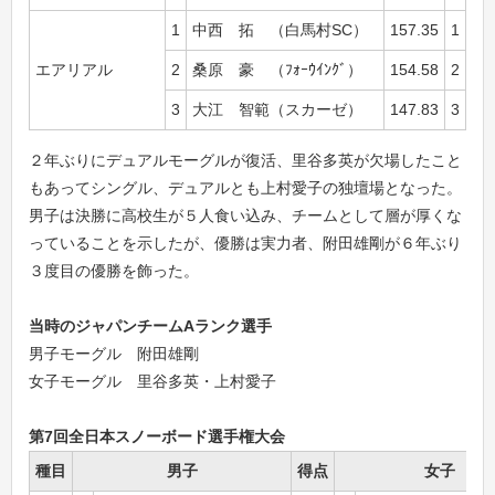
1
中西 拓 （白馬村SC）
157.35
1
逸
エアリアル
2
桑原 豪 （ﾌｫｰｳｲﾝｸﾞ）
154.58
2
待井
3
大江 智範（スカーゼ）
147.83
3
横
２年ぶりにデュアルモーグルが復活、里谷多英が欠場したこと
もあってシングル、デュアルとも上村愛子の独壇場となった。
男子は決勝に高校生が５人食い込み、チームとして層が厚くな
っていることを示したが、優勝は実力者、附田雄剛が６年ぶり
３度目の優勝を飾った。
当時のジャパンチームAランク選手
男子モーグル 附田雄剛
女子モーグル 里谷多英・上村愛子
第7回全日本スノーボード選手権大会
種目
男子
得点
女子