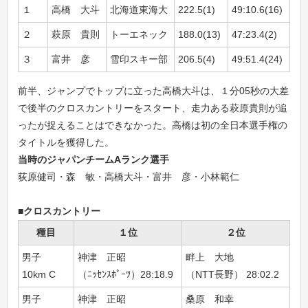
１
高橋 大斗
北海道東海大
222.5(1)
49:10.6(16)
２
萩原 貴則
トーエネック
188.0(13)
47:23.4(2)
３
富井 彦
雪印スキー部
206.5(4)
49:51.4(24)
前半、ジャンプでトップに立った高橋大斗は、１分05秒の大差
で後半のクロスカントリーをスタート、走力ある萩原貴則が追
ったが捉えることはできなかった。高橋は初の全日本選手権の
タイトルを獲得した。
当時のジャパンチームAランク選手
荻原健司・森 敏・高橋大斗・富井 彦・小林範仁
■クロスカントリー
種目
１位
２位
男子
神津 正昭
畔上 大地
大
10km C
（ﾆｯｾﾝｽﾎﾟｰﾂ）28:18.9
（NTT長野） 28:02.2
（日
男子
神津 正昭
桑原 和幸
畔