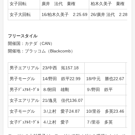
女子回転
廣井 法代 棄権
柏木久美子 棄権
女子大回転
16/柏木久美子 2:25.69
26/廣井 法代 2:28.84
フリースタイル
開催国：カナダ（CAN）
開催地：ブラッコム（Blackcomb）
男子エアリアル
23/中西 拓157.18
男子モーグル
14/野田 鉄平22.99
18/中元 勝也22.67
23
男子ﾃﾞｭｱﾙﾓｰｸﾞﾙ
８/附田 雄剛
９/野田 鉄平
17
女子エアリアル
21/逸見 佳代136.07
女子モーグル
３/上村 愛子24.87
10/里谷 多英23.46
31
女子ﾃﾞｭｱﾙﾓｰｸﾞﾙ
４/上村 愛子
７/里谷 多英
17