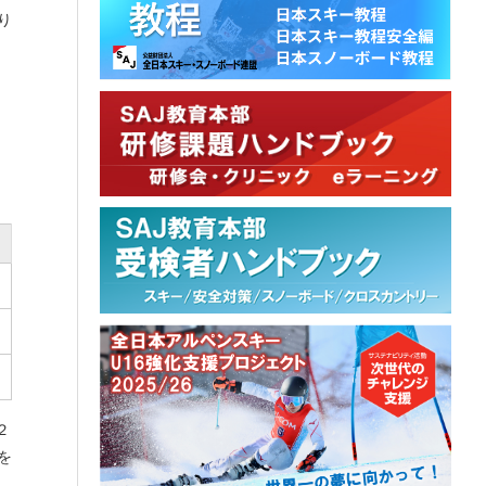
り
２
を