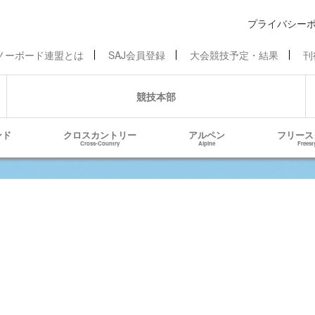
プライバシー
ノーボード連盟とは
SAJ会員登録
大会競技予定・結果
刊
競技本部
ンド
クロスカントリー
アルペン
フリース
Cross-Country
Alpine
Freest