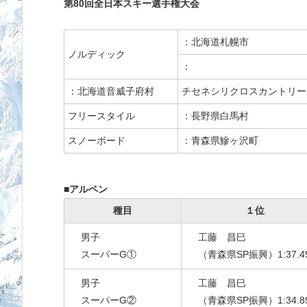
第80回全日本スキー選手権大会
：北海道札幌市
ノルディック
：
：北海道音威子府村
チセネシリクロスカントリー
フリースタイル
：長野県白馬村
スノーボード
：青森県鰺ヶ沢町
■アルペン
種目
１位
男子
工藤 昌巳
スーパーG①
（青森県SP振興）1:37.4
男子
工藤 昌巳
スーパーG②
（青森県SP振興）1:34.8