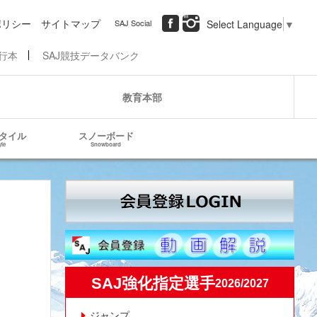
ポリシー
サイトマップ
SAJ Social
Select Language
▼
行本
SAJ競技データバンク
教育本部
タイル
スノーボード
yle
Snowboard
SAJ強化指定選手
2026/2027
ジャンプ