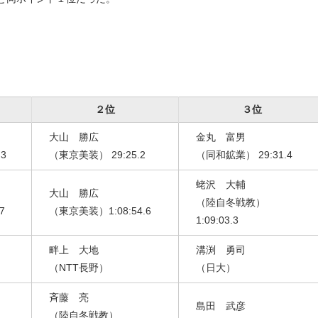
２位
３位
大山 勝広
金丸 富男
3
（東京美装） 29:25.2
（同和鉱業） 29:31.4
蛯沢 大輔
大山 勝広
（陸自冬戦教）
7
（東京美装）1:08:54.6
1:09:03.3
畔上 大地
溝渕 勇司
（NTT長野）
（日大）
斉藤 亮
島田 武彦
（陸自冬戦教）