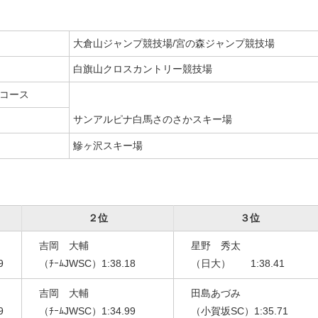
大倉山ジャンプ競技場/宮の森ジャンプ競技場
白旗山クロスカントリー競技場
コース
サンアルピナ白馬さのさかスキー場
鰺ヶ沢スキー場
２位
３位
吉岡 大輔
星野 秀太
9
（ﾁｰﾑJWSC）1:38.18
（日大） 1:38.41
吉岡 大輔
田島あづみ
9
（ﾁｰﾑJWSC）1:34.99
（小賀坂SC）1:35.71