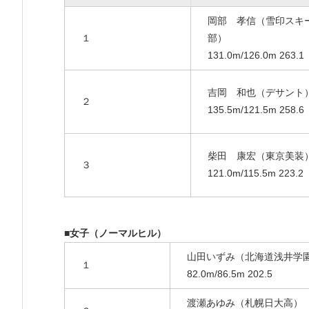
岡部 孝信（雪印スキ
１
部）
131.0m/126.0m 263.1
吉岡 和也（デサント
２
135.5m/121.5m 258.6
柴田 康宏（東京美装
３
121.0m/115.5m 223.2
■女子（ノーマルヒル）
山田いずみ（北海道浅井学
１
82.0m/86.5m 202.5
渡瀬あゆみ（札幌日大高）