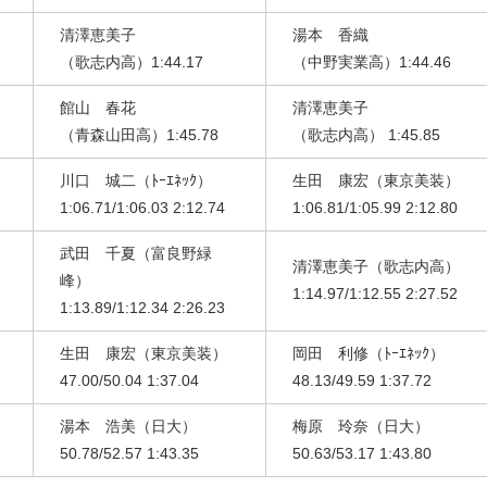
清澤恵美子
湯本 香織
（歌志内高）1:44.17
（中野実業高）1:44.46
館山 春花
清澤恵美子
（青森山田高）1:45.78
（歌志内高） 1:45.85
川口 城二（ﾄｰｴﾈｯｸ）
生田 康宏（東京美装）
1:06.71/1:06.03 2:12.74
1:06.81/1:05.99 2:12.80
武田 千夏（富良野緑
清澤恵美子（歌志内高）
峰）
1:14.97/1:12.55 2:27.52
1:13.89/1:12.34 2:26.23
生田 康宏（東京美装）
岡田 利修（ﾄｰｴﾈｯｸ）
47.00/50.04 1:37.04
48.13/49.59 1:37.72
湯本 浩美（日大）
梅原 玲奈（日大）
50.78/52.57 1:43.35
50.63/53.17 1:43.80