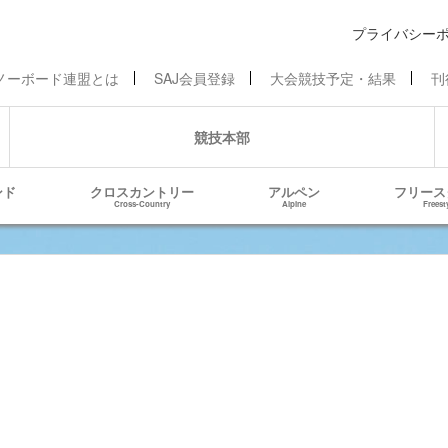
プライバシー
ノーボード連盟とは
SAJ会員登録
大会競技予定・結果
刊
競技本部
ンド
クロスカントリー
アルペン
フリース
Cross-Country
Alpine
Freest