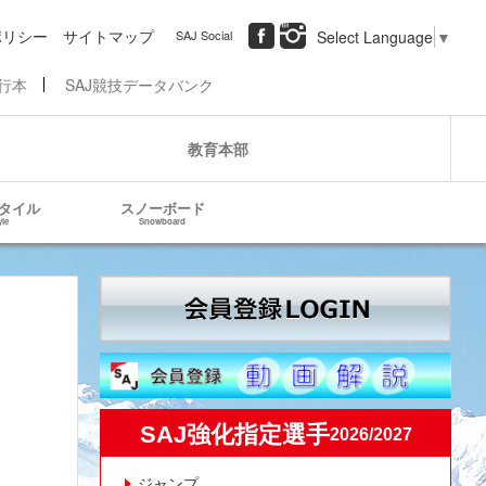
ポリシー
サイトマップ
SAJ Social
Select Language
▼
行本
SAJ競技データバンク
教育本部
タイル
スノーボード
yle
Snowboard
SAJ強化指定選手
2026/2027
ジャンプ