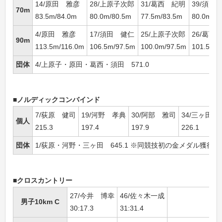
14/原田 雅彦
28/上原子次郎
31/葛西 紀明
39/須田
70m
83.5m/84.0m
80.0m/80.5m
77.5m/83.5m
80.0m/8
4/原田 雅彦
17/須田 健仁
25/上原子次郎
26/葛西
90m
113.5m/116.0m
106.5m/97.5m
100.0m/97.5m
101.5m/
団体
4/上原子・原田・葛西・須田 571.0
■ノルディックコンバインド
7/荻原 健司
19/河野 孝典
30/阿部 雅司
34/三ヶ田礼
個人
215.3
197.4
197.9
226.1
団体
1/荻原・河野・三ヶ田 645.1 ※同競技初の金メダル獲得
■クロスカントリー
27/今井 博幸
46/佐々木一成
男子10km C
30:17.3
31:31.4