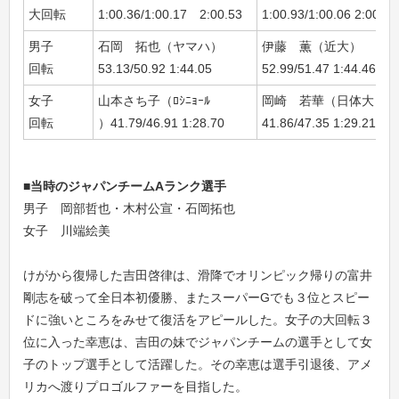
大回転
1:00.36/1:00.17 2:00.53
1:00.93/1:00.06 2:00.99
男子
石岡 拓也（ヤマハ）
伊藤 薫（近大）
回転
53.13/50.92 1:44.05
52.99/51.47 1:44.46
女子
山本さち子（ﾛｼﾆｮｰﾙ
岡崎 若華（日体大）
回転
）41.79/46.91 1:28.70
41.86/47.35 1:29.21
■当時のジャパンチームAランク選手
男子 岡部哲也・木村公宣・石岡拓也
女子 川端絵美
けがから復帰した吉田啓律は、滑降でオリンピック帰りの富井
剛志を破って全日本初優勝、またスーパーGでも３位とスピー
ドに強いところをみせて復活をアピールした。女子の大回転３
位に入った幸恵は、吉田の妹でジャパンチームの選手として女
子のトップ選手として活躍した。その幸恵は選手引退後、アメ
リカへ渡りプロゴルファーを目指した。