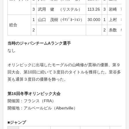
3
武用 健 （リステル）
113.26
3
岩崎 彰子
1
山口 茂樹（ｲﾏｼﾞﾈｰｼｮﾝ）
30.000
1
上村 祐代（
総合
2
2
糸数 牧子（
当時のジャパンチームAランク選手
なし
オリンピックに出場したモーグルの山崎修が貫禄の優勝、第９
回大会、第10回に続いて３度目のタイトルを獲得した。里谷多
英も通算３度目の優勝を飾った。
第16回冬季オリンピック大会
開催国：フランス（FRA）
開催地：アルベールビル（Albertville）
■ジャンプ