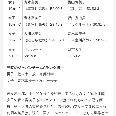
女子
青木富美子
横山寿美子
佐
10km F
（真室川高教） 52:00.5
（新井高） 53:53.8
（
女子
青木富美子
坂口真由美
星
15km C
（真室川高教） 29:45.9
（リクルート）30:31.5
（日
女子
古川紀美栄
青木富美子
竹
30km C
（陸自冬戦教）1:46:57.1
（真室川高教）1:50:26.6
（
女子
リクルート
日本大学
日
リレー
58:19.8
58:50.2
1:
当時のジャパンチームAランク選手
男子 佐々木一成・今井博幸
女子 青木富美子・横山寿美子
佐々木一成が圧倒的な強さを発揮して危なげなく４冠を達成、
女子の青木富美子も30kmフリーでは破れたものの３冠を獲
得、第一人者の貫禄を見せた。男子50kmフリーで３位に入っ
た岡本英男は、現在、同チームのヘッドコーチとして世界との