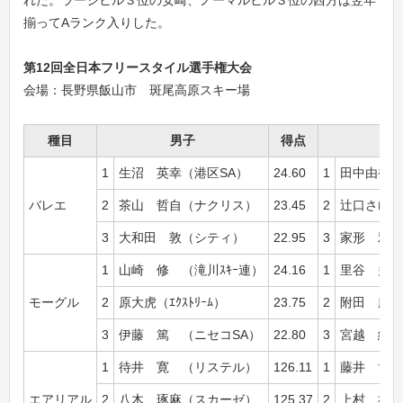
れた。ラージヒル３位の安崎、ノーマルヒル３位の西方は翌年
揃ってAランク入りした。
第12回全日本フリースタイル選手権大会
会場：長野県飯山市 斑尾高原スキー場
種目
男子
得点
1
生沼 英幸（港区SA）
24.60
1
田中由香子
バレエ
2
茶山 哲自（ナクリス）
23.45
2
辻口さゆり
3
大和田 敦（シティ）
22.95
3
家形 雅美
1
山崎 修 （滝川ｽｷｰ連）
24.16
1
里谷 多英
モーグル
2
原大虎（ｴｸｽﾄﾘｰﾑ）
23.75
2
附田 麻美（
3
伊藤 篤 （ニセコSA）
22.80
3
宮越 緑 
1
待井 寛 （リステル）
126.11
1
藤井 博子
エアリアル
2
八木 琢麻（スカーゼ）
125.37
2
上村 祐代（