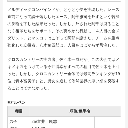
ノルディックコンバインドが、とうとう夢を実現した。レース
直前になって調子落ちしたエース、阿部雅司を外すという苦渋
の決断を下した結果だった。しかし、外された阿部は腐ること
なく後輩たちをサポート、その爽やかな行動に「４人目の金メ
ダリスト」とマスコミはこぞって阿部を讃えた。チームを重点
強化した立役者、八木祐四郎は、人目をはばからず号泣した。
クロスカントリーの実力者、佐々木一成だが、この大会ではメ
キメキ力をつけている今井博幸がすべての種目で佐々木を上回
った。しかし、クロスカントリー全体では最高ランキングが19
位（青木富美子）と、男女を通じて依然世界の厚い壁を突破す
ることはできなかった。
■アルペン
種目
順位/選手名
男子
25/富井 剛志