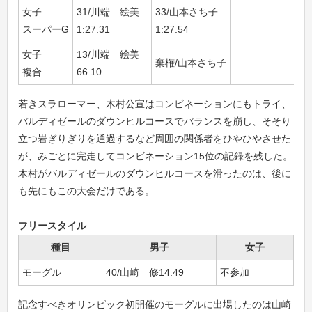
女子
31/川端 絵美
33/山本さち子
スーパーG
1:27.31
1:27.54
女子
13/川端 絵美
棄権/山本さち子
複合
66.10
若きスラローマー、木村公宣はコンビネーションにもトライ、
バルディゼールのダウンヒルコースでバランスを崩し、そそり
立つ岩ぎりぎりを通過するなど周囲の関係者をひやひやさせた
が、みごとに完走してコンビネーション15位の記録を残した。
木村がバルディゼールのダウンヒルコースを滑ったのは、後に
も先にもこの大会だけである。
フリースタイル
種目
男子
女子
モーグル
40/山崎 修14.49
不参加
記念すべきオリンピック初開催のモーグルに出場したのは山崎