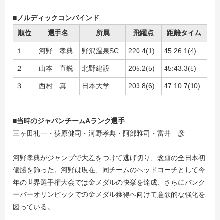
■ノルディックコンバインド
順位
選手名
所属
飛躍点
距離タイム
１
河野 孝典
野沢温泉SC
220.4(1)
45:26.1(4)
２
山本 直鋭
北野建設
205.2(5)
45:43.3(5)
３
西村 真
日本大学
203.8(6)
47:10.7(10)
■当時のジャパンチームAランク選手
三ヶ田礼一・荻原健司・河野孝典・阿部雅司・富井 彦
河野孝典がジャンプで大差をつけて逃げ切り、念願の全日本初
優勝を飾った。河野は現在、同チームのヘッドコーチとして今
年の世界選手権大会では金メダルの快挙を達成、さらにバンク
ーバーオリンピックでの金メダル獲得へ向けて意欲的な強化を
図っている。