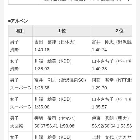
■アルペン
種目
１位
２位
男子
吉田 啓律（日体大）
富井 剛志（野沢温泉S
滑降
1:40.18
1:40.74
女子
川端 絵美（KDD）
山本さち子（ﾛｼﾆｮｰﾙ）
滑降
1:38.93
1:40.33
男子
富井 剛志（野沢温泉SC）
阿部 智幸（NTT北海
スーパーG
1:28.58
1:29.70
女子
川端 絵美（KDD）
山本さち子（ﾛｼﾆｮｰﾙ）
スーパーG
1:35.06
1:35.57
男子
押切 敬司（ヤマハ）
伊東 秀朗（明大）
大回転
56.67/56.41 1:53.08
56.92/56.64 1:53.56
女子
川端 絵美（KDD）
上村 文代（ナカヤ）