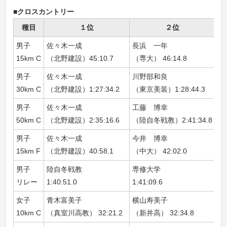
■クロスカントリー
種目
１位
２位
男子
佐々木一成
長浜 一年
高
15km C
（北野建設）45:10.7
（専大） 46:14.8
（
男子
佐々木一成
川野部和良
今
30km C
（北野建設）1:27:34.2
（東京美装）1:28:44.3
（中
男子
佐々木一成
工藤 博幸
岡
50km C
（北野建設）2:35:16.6
（陸自冬戦教）2:41:34.8
（早
男子
佐々木一成
今井 博幸
江
15km F
（北野建設）40:58.1
（中大） 42:02.0
（
男子
陸自冬戦教
専修大学
旭
リレー
1:40:51.0
1:41:09.6
1:
女子
青木富美子
横山寿美子
坂
10km C
（真室川高教） 32:21.2
（新井高） 32:34.8
（