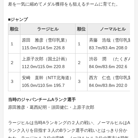
差を一気に縮めてメダル獲得をも狙えるチームに育てた。
■ジャンプ
順位
ラージヒル
順位
ノーマルヒル
原田 雅彦（雪印乳業）
斉藤 浩哉（雪印乳業）
１
１
115.0m/114.5m 226.8
83.7m/83.4m 208.0
上原子次郎（国土計画）
渋谷 潤 （たくぎん）
２
２
112.0m/115.0m 220.8
84.0m/83.6m 202.6
安崎 直幹（NTT北海道）
西方 仁也（雪印乳業）
３
３
105.0m/110.5m 195.7
84.0m/83.8m 202.0
当時のジャパンチームAランク選手
原田雅彦・葛西紀明・須田健仁・上原子次郎
ラージヒルは当時Aランキングの２人の戦い、ノーマルヒルはA
ランク入りを目指す３人のBランク選手の戦いとはっきり分か