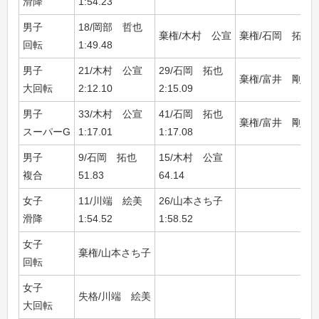
滑降
1:54.23
男子
18/岡部 哲也
棄権/木村 公宣
棄権/石岡 拓也
回転
1:49.48
男子
21/木村 公宣
29/石岡 拓也
棄権/富井 剛志
大回転
2:12.10
2:15.09
男子
33/木村 公宣
41/石岡 拓也
棄権/富井 剛志
スーパーG
1:17.01
1:17.08
男子
9/石岡 拓也
15/木村 公宣
複合
51.83
64.14
女子
11/川端 絵美
26/山本さち子
滑降
1:54.52
1:58.52
女子
棄権/山本さち子
回転
女子
失格/川端 絵美
大回転