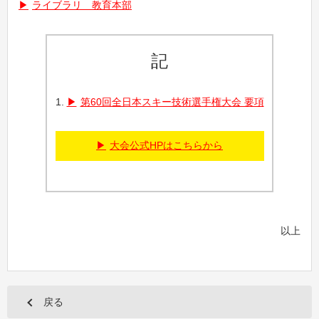
ライブラリ＿教育本部
記
第60回全日本スキー技術選手権大会 要項
大会公式HPはこちらから
以上
戻る