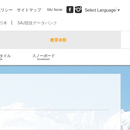
ポリシー
サイトマップ
SAJ Social
Select Language
▼
行本
SAJ競技データバンク
教育本部
タイル
スノーボード
yle
Snowboard