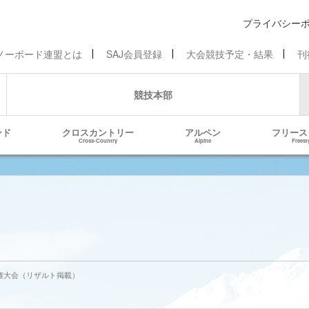
プライバシー
ノーボード連盟とは
SAJ会員登録
大会競技予定・結果
刊
競技本部
ンド
クロスカントリー
アルペン
フリース
Cross-Country
Alpine
Freest
手権大会（リザルト掲載）