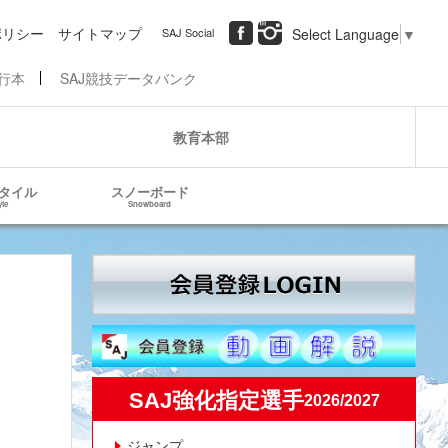
ポリシー
サイトマップ
SAJ Social
Select Language
▼
行本
SAJ競技データバンク
教育本部
タイル
スノーボード
yle
Snowboard
SAJ強化指定選手
2026/2027
ジャンプ