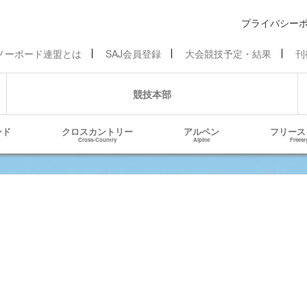
プライバシー
ノーボード連盟とは
SAJ会員登録
大会競技予定・結果
刊
競技本部
ンド
クロスカントリー
アルペン
フリース
Cross-Country
Alpine
Freest