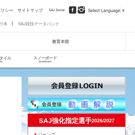
ポリシー
サイトマップ
SAJ Social
Select Language
▼
行本
SAJ競技データバンク
教育本部
タイル
スノーボード
yle
Snowboard
SAJ強化指定選手
2026/2027
ジャンプ