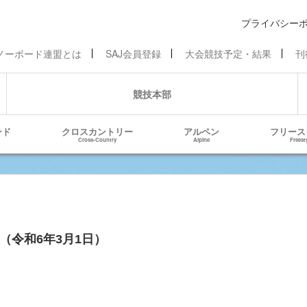
プライバシー
ノーボード連盟とは
SAJ会員登録
大会競技予定・結果
刊
競技本部
ンド
クロスカントリー
アルペン
フリース
Cross-Country
Alpine
Freest
（令和6年3月1日）