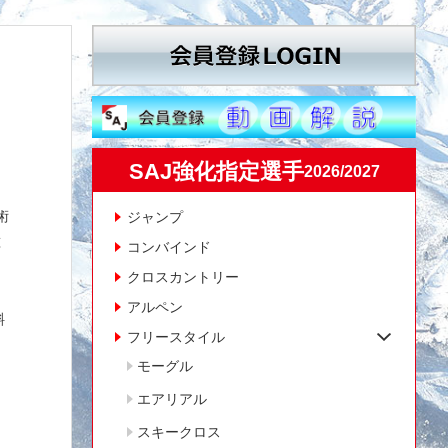
SAJ強化指定選手
2026/2027
術
ジャンプ
種
コンバインド
クロスカントリー
アルペン
斜
フリースタイル
モーグル
エアリアル
スキークロス