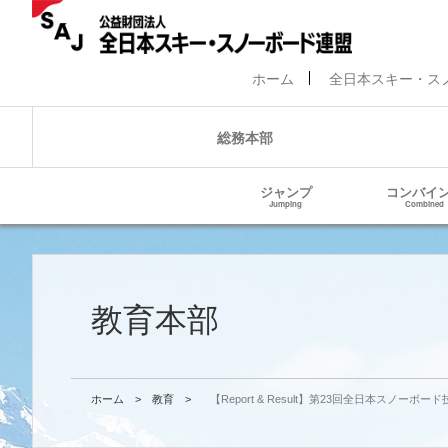
ホーム
全日本スキー・ス
総務本部
ジャンプ
コンバイ
Jumping
Combined
教育本部
ホーム
>
教育
>
【Report & Result】第23回全日本スノーボ