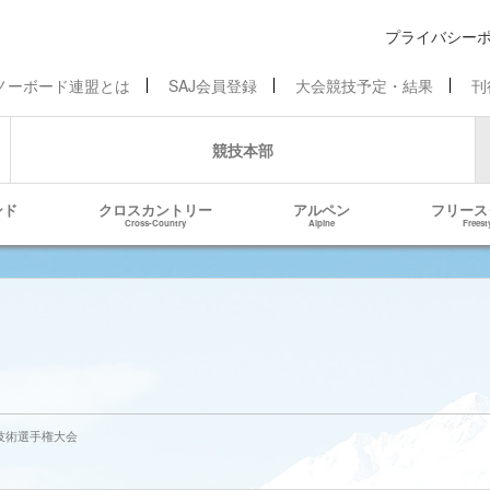
プライバシー
ノーボード連盟とは
SAJ会員登録
大会競技予定・結果
刊
競技本部
ンド
クロスカントリー
アルペン
フリース
Cross-Country
Alpine
Freest
ード技術選手権大会