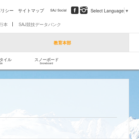
ポリシー
サイトマップ
SAJ Social
Select Language
▼
行本
SAJ競技データバンク
教育本部
タイル
スノーボード
yle
Snowboard