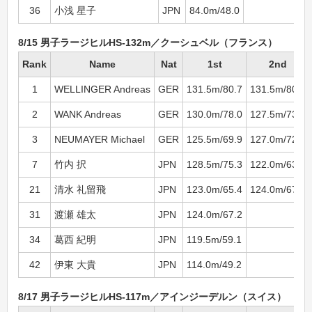
36
小浅 星子
JPN
84.0m/48.0
4
8/15 男子ラージヒルHS-132m／クーシュベル（フランス）
Rank
Name
Nat
1st
2nd
1
WELLINGER Andreas
GER
131.5m/80.7
131.5m/80.7
2
WANK Andreas
GER
130.0m/78.0
127.5m/73.5
3
NEUMAYER Michael
GER
125.5m/69.9
127.0m/72.6
7
竹内 択
JPN
128.5m/75.3
122.0m/63.6
21
清水 礼留飛
JPN
123.0m/65.4
124.0m/67.2
31
渡瀬 雄太
JPN
124.0m/67.2
34
葛西 紀明
JPN
119.5m/59.1
42
伊東 大貴
JPN
114.0m/49.2
8/17 男子ラージヒルHS-117m／アインジーデルン（スイス）