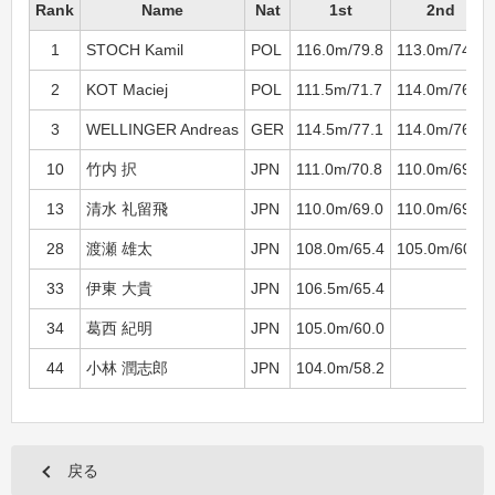
Rank
Name
Nat
1st
2nd
1
STOCH Kamil
POL
116.0m/79.8
113.0m/74.4
2
KOT Maciej
POL
111.5m/71.7
114.0m/76.2
3
WELLINGER Andreas
GER
114.5m/77.1
114.0m/76.2
10
竹内 択
JPN
111.0m/70.8
110.0m/69.0
13
清水 礼留飛
JPN
110.0m/69.0
110.0m/69.0
28
渡瀬 雄太
JPN
108.0m/65.4
105.0m/60.0
33
伊東 大貴
JPN
106.5m/65.4
34
葛西 紀明
JPN
105.0m/60.0
44
小林 潤志郎
JPN
104.0m/58.2
戻る