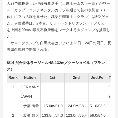
人戦で成長著しい伊藤有希選手（土屋ホームスキー部）がワー
ルドカップ、コンチネンタルカップを通じて初の表彰台（3
位）に立つ活躍を見せた。髙梨沙羅選手（クラレ）は5位だっ
た。伊藤選手は、2本目、サラ・ヘンドリクソン（アメリカ）
を上回る99mの最長不倒距離をマークする大ジャンプを披露し
た。
サマーグランプリ白馬大会はいよいよ23日、24日の両日、長
野県白馬村で開催される。
8/14 混合団体ラージヒルHS-132m／クーシュベル（フラン
ス）
Rank
Nation
1st
2nd
Jud.Poi
Total
1
GERMANY
965.8
JAPAN
961.6
伊藤 有希
115.0m/51.0
124.5m/68.1
51.0/53.5
2
渡瀬 雄太
133.5m/84.3
123.0m/65.4
56.0/54.0