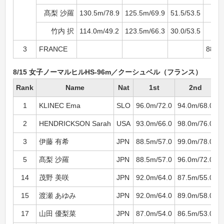
髙梨 沙羅
130.5m/78.9
125.5m/69.9
51.5/53.5
竹内 択
114.0m/49.2
123.5m/66.3
30.0/53.5
3
FRANCE
880.2
8/15 女子ノーマルヒルHS-96m／クーシュベル（フランス）
Rank
Name
Nat
1st
2nd
1
KLINEC Ema
SLO
96.0m/72.0
94.0m/68.0
5
2
HENDRICKSON Sarah
USA
93.0m/66.0
98.0m/76.0
5
3
伊藤 有希
JPN
88.5m/57.0
99.0m/78.0
5
5
髙梨 沙羅
JPN
88.5m/57.0
96.0m/72.0
5
14
茂野 美咲
JPN
92.0m/64.0
87.5m/55.0
5
15
渡瀬 あゆみ
JPN
92.0m/64.0
89.0m/58.0
5
17
山田 優梨菜
JPN
87.0m/54.0
86.5m/53.0
5