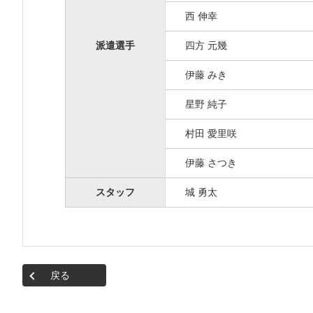
西 伸幸
派遣選手
四方 元幾
伊藤 みき
星野 純子
村田 愛里咲
伊藤 さつき
スタッフ
城 勇太
戻る