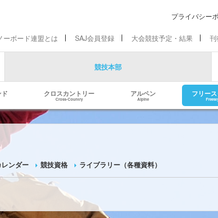
プライバシー
ノーボード連盟とは
SAJ会員登録
大会競技予定・結果
刊
競技本部
ンド
クロスカントリー
アルペン
フリース
Cross-Country
Alpine
Freest
カレンダー
競技資格
ライブラリー（各種資料）