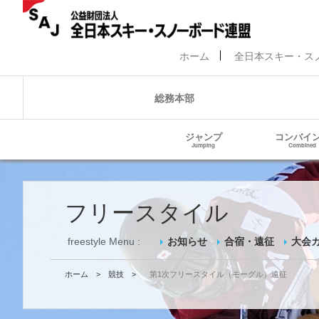
ホーム
全日本スキー・ス
総務本部
ジャンプ
コンバイ
Jumping
Combined
フリースタイル
freestyle Menu :
お知らせ
合宿・遠征
大会
ホーム
>
競技
>
第1次フリースタイル（モーグル）遠征