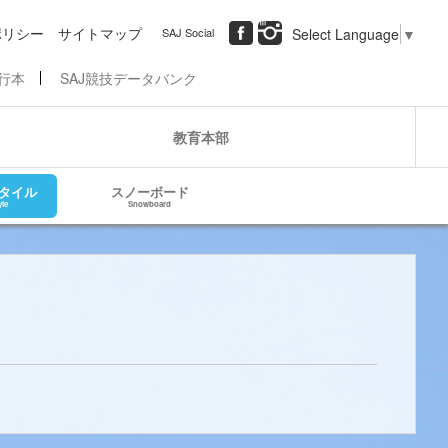
ポリシー
サイトマップ
SAJ Social
Select Language
▼
行本
SAJ競技データバンク
教育本部
タイル
スノーボード
yle
Snowboard