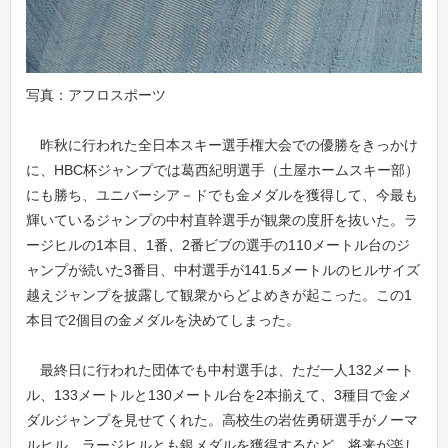
写真：アフロスポーツ
昨秋に行われた全日本スキー選手権大会での優勝をきっかけ
に、HBC杯ジャンプでは葛西紀明選手（土屋ホームスキー部）
にも勝ち、ユニバーシア－ドでも金メダルを獲得して、今最も
輝いているジャンプの中村直幹選手が観衆の度肝を抜いた。ラ
ージヒルの1本目、1番、2番ビブの選手の110メートル台のジ
ャンプが続いた3番目、中村選手が141.5メートルのヒルサイズ
越えジャンプを披露して観衆からどよめきが起こった。この1
本目で2個目の金メダルを決めてしまった。
最終日に行われた団体でも中村選手は、ただ一人132メート
ル、133メートルと130メートル台を2本揃えて、3種目で金メ
ダルジャンプを見せてくれた。高校生の岩佐勇研選手がノーマ
ルヒル、ラージヒルとも銀メダルを獲得するなど、将来が楽し