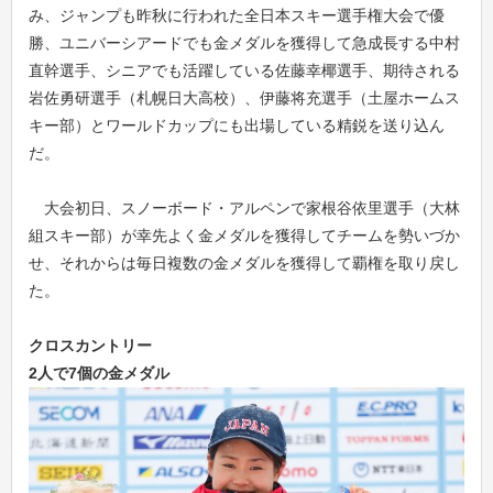
み、ジャンプも昨秋に行われた全日本スキー選手権大会で優
勝、ユニバーシアードでも金メダルを獲得して急成長する中村
直幹選手、シニアでも活躍している佐藤幸椰選手、期待される
岩佐勇研選手（札幌日大高校）、伊藤将充選手（土屋ホームス
キー部）とワールドカップにも出場している精鋭を送り込ん
だ。
大会初日、スノーボード・アルペンで家根谷依里選手（大林
組スキー部）が幸先よく金メダルを獲得してチームを勢いづか
せ、それからは毎日複数の金メダルを獲得して覇権を取り戻し
た。
クロスカントリー
2
人で7
個の金メダル