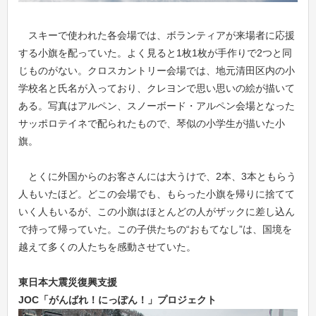
スキーで使われた各会場では、ボランティアが来場者に応援
する小旗を配っていた。よく見ると1枚1枚が手作りで2つと同
じものがない。クロスカントリー会場では、地元清田区内の小
学校名と氏名が入っており、クレヨンで思い思いの絵が描いて
ある。写真はアルペン、スノーボード・アルペン会場となった
サッポロテイネで配られたもので、琴似の小学生が描いた小
旗。
とくに外国からのお客さんには大うけで、2本、3本ともらう
人もいたほど。どこの会場でも、もらった小旗を帰りに捨てて
いく人もいるが、この小旗はほとんどの人がザックに差し込ん
で持って帰っていた。この子供たちの“おもてなし”は、国境を
越えて多くの人たちを感動させていた。
東日本大震災復興支援
JOC
「がんばれ！にっぽん！」プロジェクト