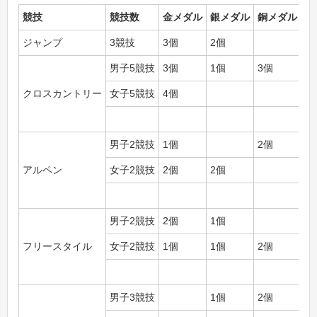
競技
競技数
金メダル
銀メダル
銅メダル
メ
ジャンプ
3競技
3個
2個
5
男子5競技
3個
1個
3個
7
クロスカントリー
女子5競技
4個
4
11
男子2競技
1個
2個
3
アルペン
女子2競技
2個
2個
4
7
男子2競技
2個
1個
3
フリースタイル
女子2競技
1個
1個
2個
4
7
男子3競技
1個
2個
3