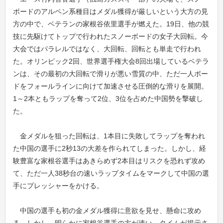
ボードのアルペン系種目はメダル獲得が厳しいという大方の見
方の中で、ベテランの家根谷依里選手が燃えた。19日、他の競
技に先駆けてトップで行われたスノーボードの女子大回転。今
大会ではパラレルではなく、大回転、回転とも単走で行われ
た。オリンピック2回、世界選手権大会8回出場しているベテラ
ンは、その最初の大回転で滑りが悪い雪質の中、ただ一人ボー
ドをフォールラインに向けて加速させる圧倒的な滑りを展開。
1～2本ともラップを奪って2位、3位を占めた中国勢を撃破し
た。
金メダルを狙った回転は、1本目に失敗してラップを奪われ
た中国の選手に2秒13の大差を作られてしまった。しかし、経
験豊富な家根谷選手はあきらめず2本目はリスクを恐れず攻め
て、ただ一人38秒台の速いラップタイムをマークして中国の選
手にプレッシャーをかける。
中国の選手も初の金メダル獲得に意欲を見せ、懸命に攻め
る。しかし、明らかに家根谷選手の方が速い。タイムが掲示さ