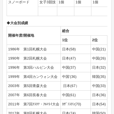
スノーボード
女子3競技
1個
1個
1個
3
6
◆
大会別成績
総合
開催年度/
開催地
1
位
2
位
3
1986年 第1回札幌大会
日本(58)
中国(21)
韓国
1990年 第2回札幌大会
日本(47)
中国(26)
韓国
1996年 第3回ハルピン大会
中国(37)
日本(32)
ｶｻﾞ
1999年 第4回カンウォン大会
中国’(36)
韓国(35)
日本
2003年 第5回青森大会
日本(67）
中国(33)
韓国
2007年 第6回長春大会
中国(61)
日本(36)
韓国
2011年 第7回ｱｽﾀﾅ・ｱﾙﾏﾄｲ大会
ｶｻﾞﾌｽﾀﾝ(70)
日本(54)
韓国
2017年 第8回札幌大会
日本(74)
韓国(50)
中国