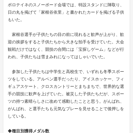
ポロテイネのスノーボード会場では、特設スタンドに陣取り、
日の丸を掲げて「家根谷依里」と書かれたカードを掲げる子供
もいた。
家根谷選手が子供たちの目の前に現れると歓声が上がり、歓
迎の挨拶をすると子供たちから大きな拍手を受けていた。大会
観戦だけではなく、競技の合間には「宝探しゲーム」などが行
われ、子供たちは雪まみれになってはしゃいでいた。
参加した子供たちは中学生と高校生で、いずれも冬季スポー
ツをしている。アルペン選手だったり、アイスホッケー、フィ
ギュアスケート、クロスカントリーとまちまちで、世界的な選
手の競技に歓声を上げていた。被災した子供たちだが、スポー
ツの持つ素晴らしさに改めて感動したことと思う。がんばれ、
がんばれ、と選手たちも元気なプレーを見せることで後押しを
している。
◆
種目別獲得メダル数