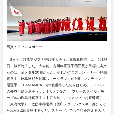
写真：アフロスポーツ
8日間に渡るアジア冬季競技大会（北海道札幌市）は、2月26
日、無事終了した。大会前、古川年正選手団団長が目標に掲げ
たのは、金メダル20個だった。それがクロスカントリー小林由
貴選手（岐阜日野自動車スキークラブ）が4個、レンティング
陽選手（TEAM AKIRA）が3個獲得したのをはじめ、アルペン
の長谷川絵美選手（サンミリオンSC）、フリースタイル・モ
ーグルの堀島行真選手（中京大学）、ジャンプ中村直幹選手
（東海大学）、佐藤幸椰選手（雪印メグミルクスキー部）らが
それぞれ2個獲得するなど、スキーだけでも予想を超える大活