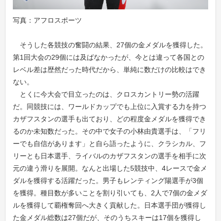
写真：アフロスポーツ
そうした各競技の奮闘の結果、27個の金メダルを獲得した。
第1回大会の29個には及ばなかったが、今とは違って各国との
レベル差は歴然だった時代だから、単純に数だけの比較はでき
ない。
とくに今大会で目立ったのは、クロスカントリー勢の活躍
だ。同競技には、ワールドカップでも上位に入賞する力を持つ
カザフスタンの選手も出ており、どの程度金メダルを獲得でき
るのか未知数だった。その中で女子の小林由貴選手は、「フリ
ーでも自信があります」と自ら語ったように、クラシカル、フ
リーとも日本選手、ライバルのカザフスタンの選手を相手に次
元の違う滑りを展開。なんと出場した5競技中、4レースで金メ
ダルを獲得する活躍だった。男子もレンティング陽選手が3個
を獲得。種目数が多いことを割り引いても、2人で7個の金メダ
ルを獲得して覇権奪回へ大きく貢献した。日本選手団が獲得し
た金メダル総数は27個だが、そのうちスキーは17個を獲得し