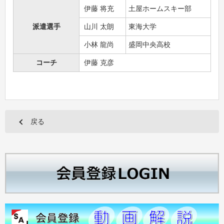
伊藤 将充
土屋ホームスキー部
派遣選手
山川 太朗
東海大学
小林 龍尚
盛岡中央高校
コーチ
伊藤 克彦
戻る