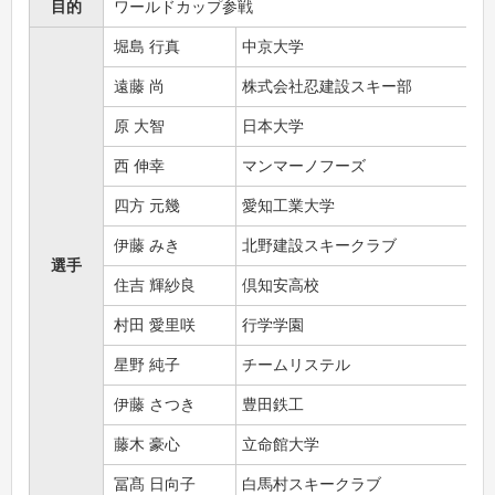
目的
ワールドカップ参戦
堀島 行真
中京大学
遠藤 尚
株式会社忍建設スキー部
原 大智
日本大学
西 伸幸
マンマーノフーズ
四方 元幾
愛知工業大学
伊藤 みき
北野建設スキークラブ
選手
住吉 輝紗良
倶知安高校
村田 愛里咲
行学学園
星野 純子
チームリステル
伊藤 さつき
豊田鉄工
藤木 豪心
立命館大学
冨髙 日向子
白馬村スキークラブ