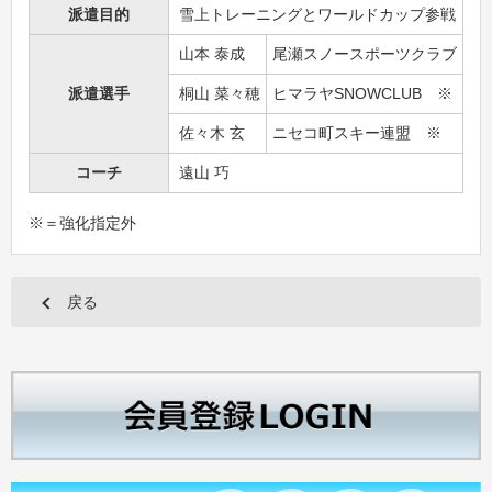
派遣目的
雪上トレーニングとワールドカップ参戦
山本 泰成
尾瀬スノースポーツクラブ
派遣選手
桐山 菜々穂
ヒマラヤSNOWCLUB ※
佐々木 玄
ニセコ町スキー連盟 ※
コーチ
遠山 巧
※＝強化指定外
戻る