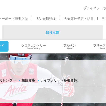
プライバシー
ノーボード連盟とは
SAJ会員登録
大会競技予定・結果
刊
競技本部
ンド
クロスカントリー
アルペン
フリース
Cross-Country
Alpine
Freest
カレンダー
競技資格
ライブラリー（各種資料）