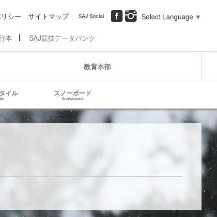
ポリシー
サイトマップ
SAJ Social
Select Language
▼
行本
SAJ競技データバンク
教育本部
タイル
スノーボード
yle
Snowboard