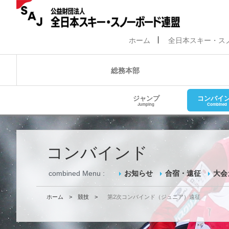
ホーム
全日本スキー・ス
総務本部
ジャンプ
コンバイ
Jumping
Combined
コンバインド
combined Menu :
お知らせ
合宿・遠征
大会
ホーム
>
競技
>
第2次コンバインド（ジュニア）遠征