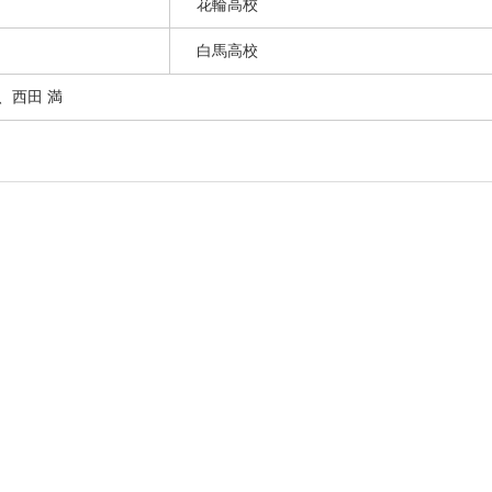
花輪高校
白馬高校
、西田 満