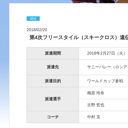
競技
2018/02/20
第4次フリースタイル（スキークロス）遠
派遣期間
2018年2月27日（火
派遣先
サニーバレー（ロシア
派遣目的
ワールドカップ参戦
梅原 玲奈
派遣選手
古野 哲也
コーチ
中村 克