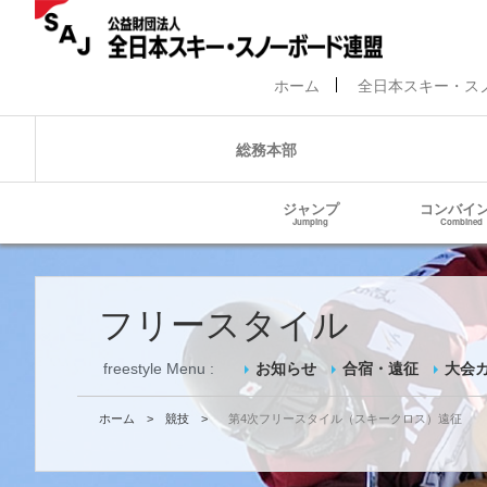
ホーム
全日本スキー・ス
総務本部
ジャンプ
コンバイ
Jumping
Combined
フリースタイル
freestyle Menu :
お知らせ
合宿・遠征
大会
ホーム
>
競技
>
第4次フリースタイル（スキークロス）遠征