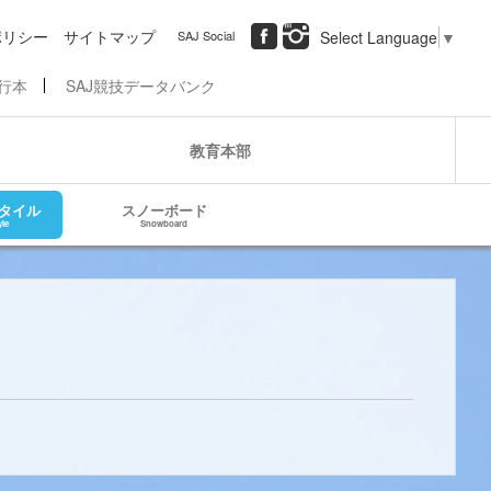
ポリシー
サイトマップ
SAJ Social
Select Language
▼
行本
SAJ競技データバンク
教育本部
タイル
スノーボード
yle
Snowboard