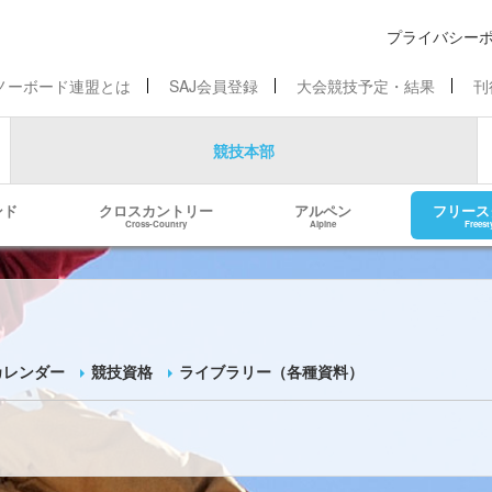
プライバシー
ノーボード連盟とは
SAJ会員登録
大会競技予定・結果
刊
競技本部
ンド
クロスカントリー
アルペン
フリース
Cross-Country
Alpine
Freest
カレンダー
競技資格
ライブラリー（各種資料）