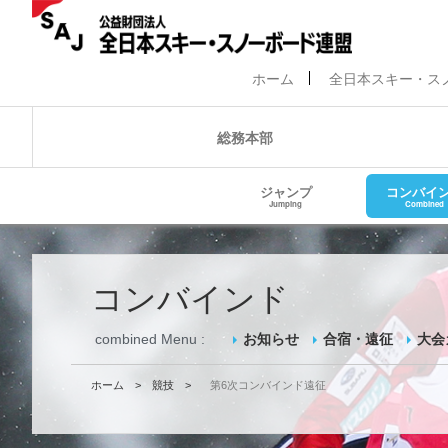
ホーム
全日本スキー・ス
総務本部
ジャンプ
コンバイ
Jumping
Combined
コンバインド
combined Menu :
お知らせ
合宿・遠征
大会
ホーム
>
競技
>
第6次コンバインド遠征