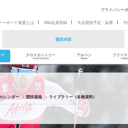
プライバシー
ノーボード連盟とは
SAJ会員登録
大会競技予定・結果
刊
競技本部
ンド
クロスカントリー
アルペン
フリース
Cross-Country
Alpine
Freest
カレンダー
競技資格
ライブラリー（各種資料）