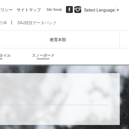
ポリシー
サイトマップ
SAJ Social
Select Language
▼
行本
SAJ競技データバンク
教育本部
タイル
スノーボード
yle
Snowboard