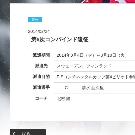
競技
2014/02/24
第6次コンバインド遠征
派遣期間
2014年3月4日（火）～3月18日（火）
派遣先
スウェーデン、フィンランド
派遣目的
FISコンチネンタルカップ第4ピリオド参
派遣選手
C
清水 亜久里
コーチ
北村 隆
戻る