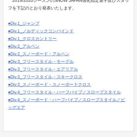
2019/2020シーズンのSNOW JAPAN強化指定選手及びスタッ
フを下記のとおり発表いたします。
●
Div.1_ジャンプ
●
Div.1_ノルディックコンバインド
●
Div.1_クロスカントリー
●
Div.2_アルペン
●
Div.2_スノーボード・アルペン
●
Div.3_フリースタイル・モーグル
●
Div.3_フリースタイル・エアリアル
●
Div.3_フリースタイル・スキークロス
●
Div.3_スノーボード・スノーボードクロス
●
Div.4_フリースタイル・ハーフパイプ／スロープスタイル
●
Div.4_スノーボード・ハーフパイプ／スロープスタイル／ビ
ッグエア