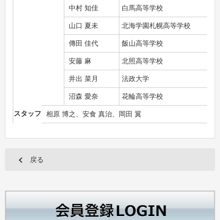
中村 知佳
白馬高等学校
山口 夏未
北海学園札幌高等学校
傳田 佳代
飯山高等学校
安藤 麻
北照高等学校
井出 菜月
法政大学
沼森 愛奈
花輪高等学校
スタッフ
相原 博之、安食 真治、岡田 翼
戻る