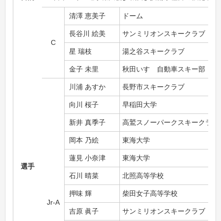
清澤 恵美子
ドーム
長谷川 絵美
サンミリオンスキークラブ
C
星 瑞枝
湯之谷スキークラブ
金子 未里
秋田いすゞ自動車スキー部
川浦 あすか
長野市スキークラブ
向川 桜子
早稲田大学
新井 真季子
高鷲スノーパークスキークラブ
岡本 乃絵
東海大学
蓮見 小奈津
東海大学
選手
石川 晴菜
北照高等学校
押味 輝
柴田女子高等学校
Jr-A
吉原 眞子
サンミリオンスキークラブ