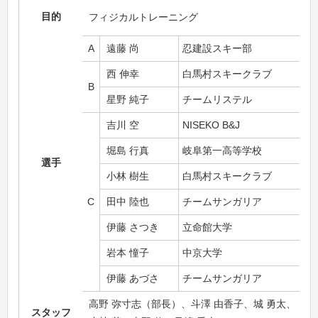
目的
フィジカルトレーニング
A
遠藤 尚
忍建設スキー部
西 伸幸
白馬村スキークラブ
B
星野 純子
チームリステル
吉川 空
NISEKO B&J
堀島 行真
岐阜第一高等学校
選手
小林 樹生
白馬村スキークラブ
C
田中 陸也
チームサンガリア
伊藤 さつき
立命館大学
岩本 憧子
中京大学
伊藤 あづさ
チームサンガリア
高野 弥寸志（部長）、斗澤 由香子、城 勇太、
スタッフ