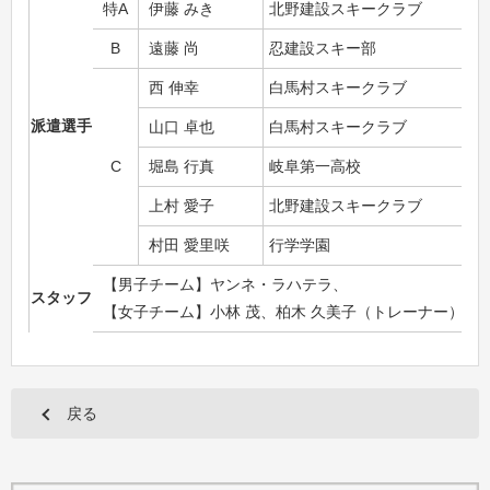
特A
伊藤 みき
北野建設スキークラブ
B
遠藤 尚
忍建設スキー部
西 伸幸
白馬村スキークラブ
派遣選手
山口 卓也
白馬村スキークラブ
C
堀島 行真
岐阜第一高校
上村 愛子
北野建設スキークラブ
村田 愛里咲
行学学園
【男子チーム】ヤンネ・ラハテラ、
スタッフ
【女子チーム】小林 茂、柏木 久美子（トレーナー）
戻る