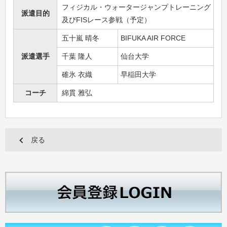
フィジカル・ウォータージャンプトレーニング
派遣目的
及びFISレース参戦（予定）
五十嵐 晴冬
BIFUKA AIR FORCE
派遣選手
千葉 隆人
仙台大学
碓氷 衣織
早稲田大学
コーチ
綿貫 雅弘
戻る