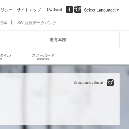
ポリシー
サイトマップ
SAJ Social
Select Language
▼
行本
SAJ競技データバンク
教育本部
タイル
スノーボード
yle
Snowboard
Crosscountry Social