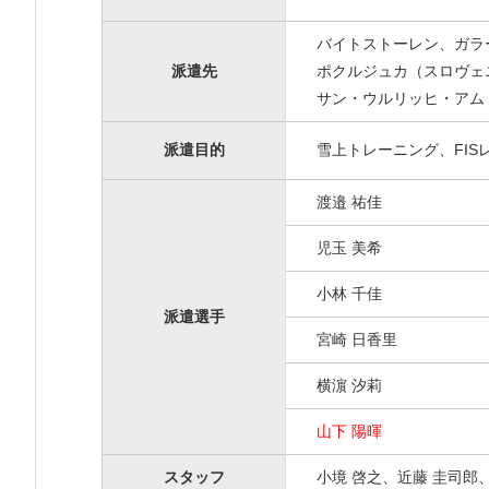
バイトストーレン、ガラ
派遣先
ポクルジュカ（スロヴェ
サン・ウルリッヒ・アム
派遣目的
雪上トレーニング、FIS
渡邉 祐佳
児玉 美希
小林 千佳
派遣選手
宮崎 日香里
横濵 汐莉
山下 陽暉
スタッフ
小境 啓之、近藤 圭司郎