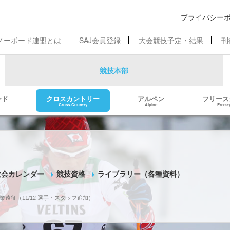
プライバシー
ノーボード連盟とは
SAJ会員登録
大会競技予定・結果
刊
競技本部
ンド
クロスカントリー
アルペン
フリース
Cross-Country
Alpine
Freest
大会カレンダー
競技資格
ライブラリー（各種資料）
業遠征
（11/12 選手・スタッフ追加）