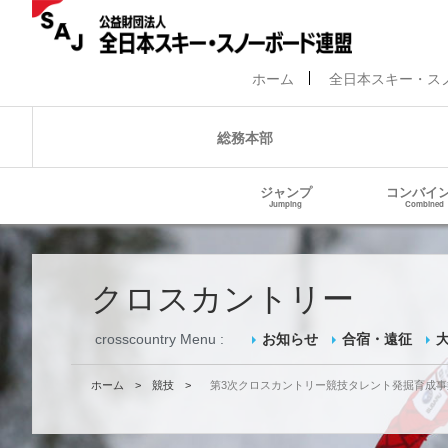
ホーム
全日本スキー・ス
総務本部
ジャンプ
コンバイ
Jumping
Combined
クロスカントリー
crosscountry Menu :
お知らせ
合宿・遠征
ホーム
>
競技
>
第3次クロスカントリー競技タレント発掘育成事