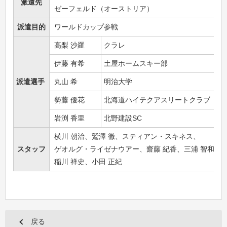
派遣先
ゼーフェルド（オーストリア）
派遣目的
ワールドカップ参戦
髙梨 沙羅
クラレ
伊藤 有希
土屋ホームスキー部
派遣選手
丸山 希
明治大学
勢藤 優花
北海道ハイテクアスリートクラブ
岩渕 香里
北野建設SC
横川 朝治、鷲澤 徹、スティアン・スキネス、
スタッフ
ゲオルグ・ライゼナウアー、齋藤 紀香、三浦 智和、
稲川 祥史、小田 正紀
戻る