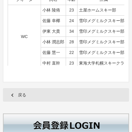
小林 陵侑
23
土屋ホームスキー部
佐藤 幸椰
24
雪印メグミルクスキー部
伊東 大貴
34
雪印メグミルクスキー部
WC
小林 潤志郎
28
雪印メグミルクスキー部
佐藤 慧一
22
雪印メグミルクスキー部
中村 直幹
23
東海大学札幌スキークラブ
竹内 択
32
飯山市スキークラブ
岩佐 勇研
20
東京美装グループスキー部
戻る
渡部 弘晃
28
東京美装グループスキー部
1A（開催国枠）
葛西 紀明
47
土屋ホームスキー部
栃本 翔平
30
雪印メグミルクスキー部
二階堂 蓮
18
下川商業高校