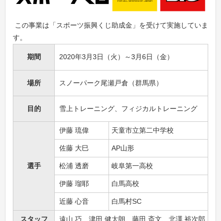
この事業は「スポーツ振興くじ助成金」を受けて実施していま
す。
期間
2020年3月3日（火）～3月6日（金）
場所
スノーパーク尾瀬戸倉（群馬県）
目的
雪上トレーニング、フィジカルトレーニング
伊藤 琉偉
天童市立第二中学校
佐藤 大巳
AP山形
選手
松浦 透磨
岐阜第一高校
伊藤 瑠耶
白馬高校
近藤 心音
白馬村SC
スタッフ
遠山 巧、津田 健太朗、藤田 斎文、北澤 裕次郎