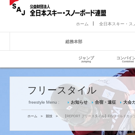
ホーム
全日本スキー・ス
総務本部
ジャンプ
コンバイ
Jumping
Combined
フリースタイル
freestyle Menu :
お知らせ
合宿・遠征
大会
ホーム
>
競技
>
【REPORT フリースタイル】FISワールドカ