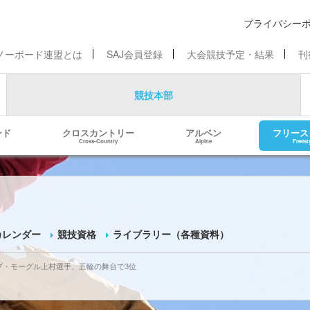
プライバシー
ノーボード連盟とは
SAJ会員登録
大会競技予定・結果
刊
競技本部
ンド
クロスカントリー
アルペン
フリース
Cross-Country
Alpine
Freest
カレンダー
競技資格
ライブラリー（各種資料）
ップ・モーグル
上村選手、五輪の舞台で3位