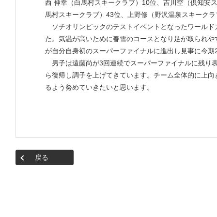
西 伸幸（白馬村スキークラブ）10位、吉川空（倶知安
馬村スキークラブ）43位、上野修（野沢温泉スキークラ
ソチオリンピックのテストイベントとなったワールド
た。気温が高いために春雪のコースとなり足が取られや
が自分自身初のスーパーファイナルに進出し見事に今期
男子は遠藤尚が3回連続でスーパーファイナルに残り表
ら復帰し調子を上げてきています。チーム全体的に上向
るよう努めていきたいと思います。
戻る