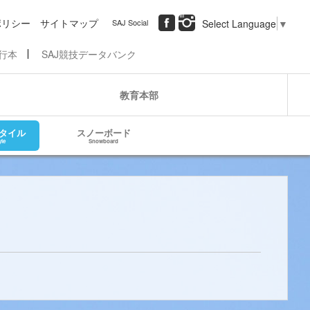
ポリシー
サイトマップ
SAJ Social
Select Language
▼
行本
SAJ競技データバンク
教育本部
タイル
スノーボード
yle
Snowboard