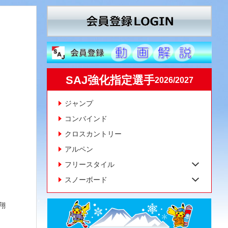
SAJ強化指定選手
2026/2027
ジャンプ
コンバインド
クロスカントリー
アルペン
フリースタイル
スノーボード
翔
、