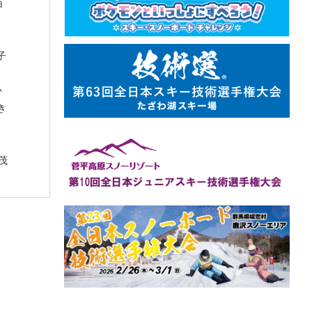
白
子
か
き
茂