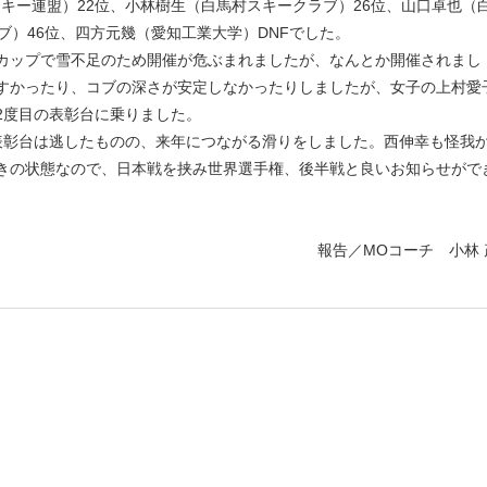
スキー連盟）22位、小林樹生（白馬村スキークラブ）26位、山口卓也（
ブ）46位、四方元幾（愛知工業大学）DNFでした。
カップで雪不足のため開催が危ぶまれましたが、なんとか開催されまし
すかったり、コブの深さが安定しなかったりしましたが、女子の上村愛
2度目の表彰台に乗りました。
彰台は逃したものの、来年につながる滑りをしました。西伸幸も怪我
きの状態なので、日本戦を挟み世界選手権、後半戦と良いお知らせがで
報告／MOコーチ 小林 