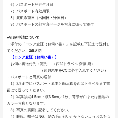
6）パスポート発行年月日
7）パスポート有効期限
8）渡航希望日（出国日・帰国日）
9）パスポートの顔写真ページを写真に撮って添付
●VISA申請について
・添付の「ロシア査証（お伺い書）」を記載し下記まで送付し
てください。
3/5
〆切
【ロシア査証（お伺い書）】
お伺い書送付先：宛先 （西武トラベル 齋藤 宛）
（須貝未里をCCに必ず入れてください）
・パスポートと写真の送付
1）3/5までにパスポート原本と顔写真を西武トラベルまで書
留にて送ってください。
2）写真は縦4.5cm・横3.5cm／1枚、背景が白または無地の
カラー写真となります。
3）写真の裏面に記名してください。
4）眼鏡、帽子はNG、髪の毛が顔いかからないようお気をつ