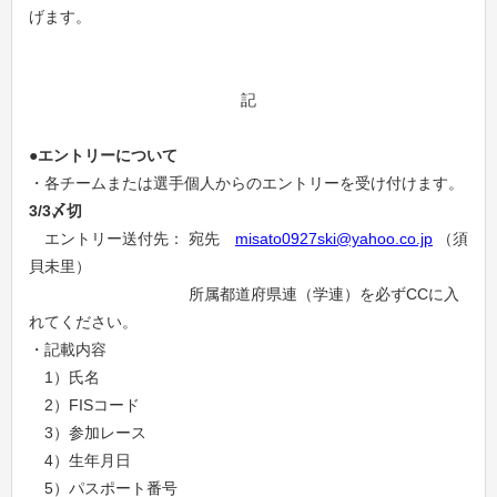
げます。
記
●エントリーについて
・各チームまたは選手個人からのエントリーを受け付けます。
3/3
〆切
エントリー送付先： 宛先
misato0927ski@yahoo.co.jp
（須
貝未里）
所属都道府県連（学連）を必ずCCに入
れてください。
・記載内容
1）氏名
2）FISコード
3）参加レース
4）生年月日
5）パスポート番号