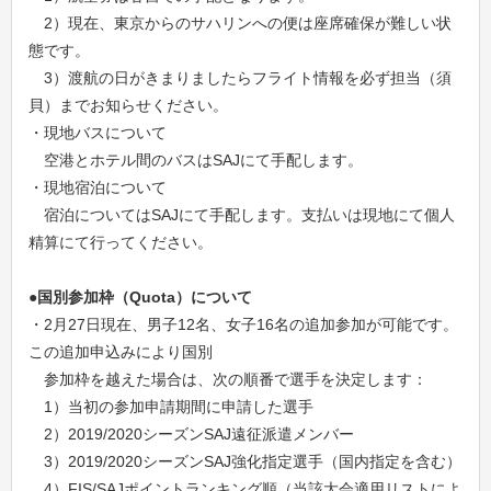
2）現在、東京からのサハリンへの便は座席確保が難しい状
態です。
3）渡航の日がきまりましたらフライト情報を必ず担当（須
貝）までお知らせください。
・現地バスについて
空港とホテル間のバスはSAJにて手配します。
・現地宿泊について
宿泊についてはSAJにて手配します。支払いは現地にて個人
精算にて行ってください。
●国別参加枠（Quota）について
・2月27日現在、男子12名、女子16名の追加参加が可能です。
この追加申込みにより国別
参加枠を越えた場合は、次の順番で選手を決定します：
1）当初の参加申請期間に申請した選手
2）2019/2020シーズンSAJ遠征派遣メンバー
3）2019/2020シーズンSAJ強化指定選手（国内指定を含む）
4）FIS/SAJポイントランキング順（当該大会適用リストによ