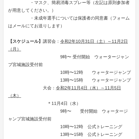
・マスク、簡易消毒スプレー等（左記は原則参加者
が用意してください。）
・未成年選手については保護者の同意書（フォーム
はメールにてお送りします）
【スケジュール】
講習会：
令和2年
10
月
31
日（土）～
11
月
2
日
（月）
9時〜 受付開始 ウォータージャン
プ宮城施設受付前
10時〜12時 ウォータージャンプ
13時〜15時 ウォータージャンプ
大会：
令和2年11月
4
日（水）～
11
月
5
日
（木）
＊11月4日（水）
9時〜 受付開始 ウォータージ
ャンプ宮城施設受付前
10時〜12時 公式トレーニング
13時〜15時 公式トレーニング