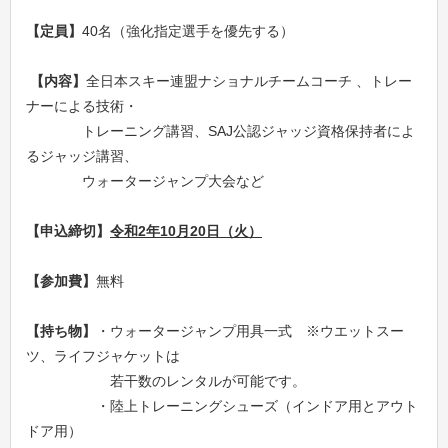
【定員】
40名（強化指定選手を優先する）
【内容】
全日本スキー連盟ナショナルチームコーチ 、トレー
ナーによる技術・
トレーニング講習、SAJ公認ジャッジ資格保持者によ
るジャッジ講習、
ウォータージャンプ大会など
【申込締切】
令和2年
10
月
20
日（火）
【参加費】
無料
【持ち物】
・ウォータージャンプ用具一式 ※ウエットスー
ツ、ライフジャケットは
若干数のレンタルが可能です。
・陸上トレーニングシューズ（インドア用とアウト
ドア用）