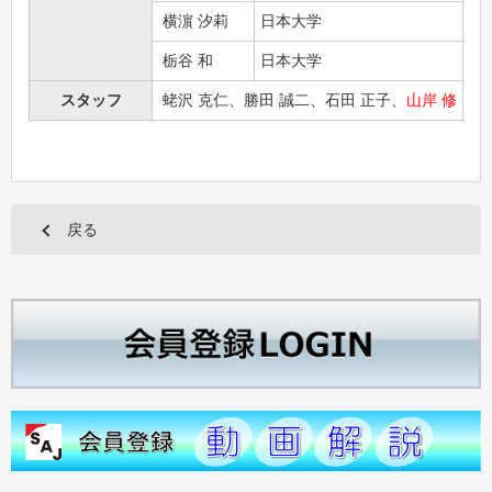
横濵 汐莉
日本大学
栃谷 和
日本大学
スタッフ
蛯沢 克仁、勝田 誠二、石田 正子、
山岸 修
戻る