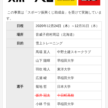
この事業は「スポーツ振興くじ助成金」を受けて実施していま
す。
日程
2
020
年12
月24日（木）～12
月31日（木）
場所
音威子府村周辺（北海道）
目的
雪上トレーニング
馬場 直人
中野土建スキークラブ
山下 陽暉
早稲田大学
羽吹 唯人
東洋大学
広瀬 崚
早稲田大学
選手
菊地 哲
日本大学
坂井 冠太
十日町高校
小林 千佳
早稲田大学