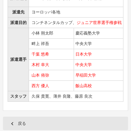
派遣先
ヨーロッパ各地
派遣目的
コンチネンタルカップ、
ジュニア世界選手権参戦
小林 朔太郎
慶応義塾大学
畔上 祥吾
中央大学
千葉 悠希
日本大学
派遣選手
木村 幸大
中央大学
山本 侑弥
早稲田大学
西方 優人
飯山高校
スタッフ
久保 貴寛、薄井 良隆、藤原 良次
戻る