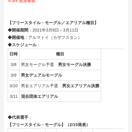
※3/4 追加発表
【フリースタイル・モーグル／エアリアル種目】
◆開催期間
：2021年3月8日～3月11日
◆開催地
：アルマトイ（カザフスタン）
◆スケジュール
：
日時
種目
3/8
男女モーグル予選
男女モーグル決勝
3/9
男女デュアルモーグル
3/10
男女エアリアル予選
男女エアリアル決勝
3/11
混合団体エアリアル
◆代表選手
：
【フリースタイル・モーグル】（2/15発表）