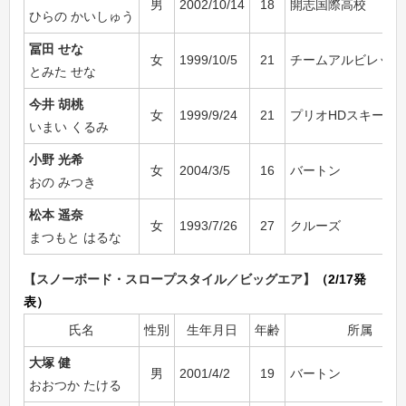
男
2002/10/14
18
開志国際高校
ひらの かいしゅう
冨田 せな
女
1999/10/5
21
チームアルビレック
とみた せな
今井 胡桃
女
1999/9/24
21
プリオHDスキー部
いまい くるみ
小野 光希
女
2004/3/5
16
バートン
おの みつき
松本 遥奈
女
1993/7/26
27
クルーズ
まつもと はるな
【スノーボード・スロープスタイル／ビッグエア】
（2/17発
表）
氏名
性別
生年月日
年齢
所属
大塚 健
男
2001/4/2
19
バートン
おおつか たける