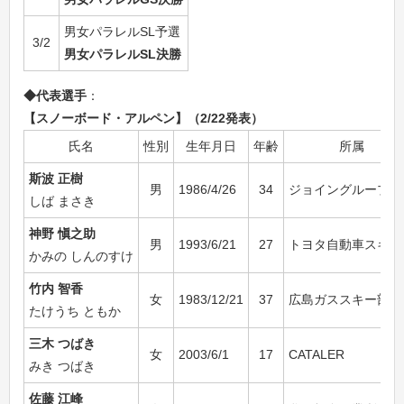
男女パラレルSL予選
3/2
男女パラレルSL決勝
◆代表選手
：
【スノーボード・アルペン】（2/22発表）
氏名
性別
生年月日
年齢
所属
斯波 正樹
男
1986/4/26
34
ジョイングループ
しば まさき
神野 愼之助
男
1993/6/21
27
トヨタ自動車スキー
かみの しんのすけ
竹内 智香
女
1983/12/21
37
広島ガススキー部
たけうち ともか
三木 つばき
女
2003/6/1
17
CATALER
みき つばき
佐藤 江峰