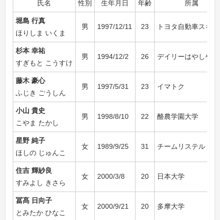
氏名
性別
生年月日
年齢
所属
堀島 行真
男
1997/12/11
23
トヨタ自動車スキー
ほりしま いくま
杉本 幸祐
男
1994/12/2
26
デイリーはやしや
すぎもと こうすけ
藤木 豪心
男
1997/5/31
23
イマトク
ふじき ごうしん
小山 貴史
男
1998/8/10
22
酪農学園大学
こやま たかし
星野 純子
女
1989/9/25
31
チームリステル
ほしの じゅんこ
住吉 輝紗良
女
2000/3/8
20
日本大学
すみよし きさら
冨髙 日向子
女
2000/9/21
20
多摩大学
とみたか ひなこ