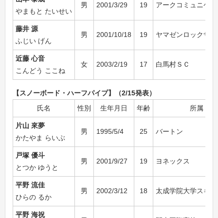
男
2001/3/29
19
アークコミュニケー
やまもと たいせい
藤井 源
男
2001/10/18
19
ヤマゼンロックザキ
ふじい げん
近藤 心音
女
2003/2/19
17
白馬村ＳＣ
こんどう ここね
【スノーボード・ハーフパイプ】（2/15発表）
氏名
性別
生年月日
年齢
所属
片山 來夢
男
1995/5/4
25
バートン
かたやま らいぶ
戸塚 優斗
男
2001/9/27
19
ヨネックス
とつか ゆうと
平野 流佳
男
2002/3/12
18
太成学院大学スキー
ひらの るか
平野 海祝