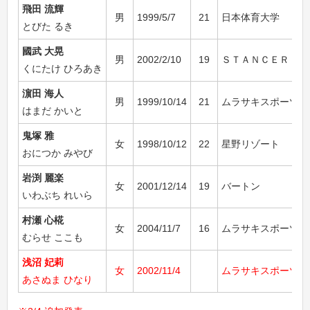
飛田 流輝
男
1999/5/7
21
日本体育大学
とびた るき
國武 大晃
男
2002/2/10
19
ＳＴＡＮＣＥＲ
くにたけ ひろあき
濵田 海人
男
1999/10/14
21
ムラサキスポーツ北
はまだ かいと
鬼塚 雅
女
1998/10/12
22
星野リゾート
おにつか みやび
岩渕 麗楽
女
2001/12/14
19
バートン
いわぶち れいら
村瀬 心椛
女
2004/11/7
16
ムラサキスポーツ
むらせ ここも
浅沼 妃莉
女
2002/11/4
ムラサキスポーツ北
あさぬま ひなり