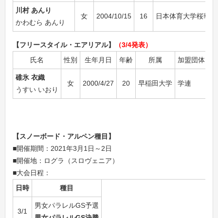
川村 あんり
女
2004/10/15
16
日本体育大学桜華高
かわむら あんり
【フリースタイル・エアリアル】
（3/4発表）
氏名
性別
生年月日
年齢
所属
加盟団体
碓氷 衣織
女
2000/4/27
20
早稲田大学
学連
うすい いおり
【スノーボード・アルペン種目】
■開催期間：2021年3月1日～2日
■開催地：ログラ（スロヴェニア）
■大会日程：
日時
種目
男女パラレルGS予選
3/1
男女パラレルGS決勝