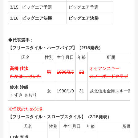
3/15
ビッグエア予選
ビッグエア予選
3/16
ビッグエア決勝
ビッグエア決勝
◆代表選手
：
【フリースタイル・ハーフパイプ】（2/15発表）
氏名
性別
生年月日
年齢
所属
高橋 佳汰
オセアンスキー
男
1998/3/5
22
たかはし けいた
スノーボードクラブ
鈴木 沙織
女
1990/1/9
31
城北信用金庫スキー部
すずき さおり
※怪我のため欠場
【
フリースタイル・スロープスタイル】（2/15発表）
氏名
性別
生年月日
年齢
所属
山本 泰成