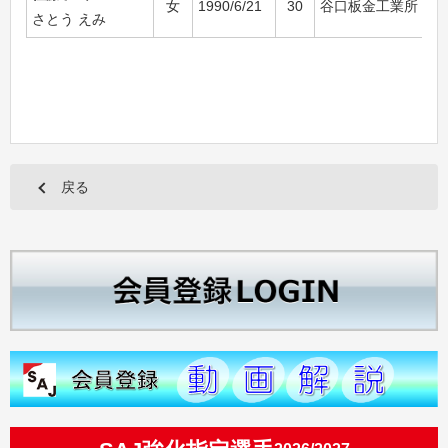
女
1990/6/21
30
谷口板金工業所
さとう えみ
戻る