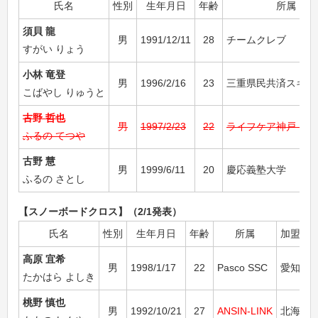
氏名
性別
生年月日
年齢
所属
須貝 龍
男
1991/12/11
28
チームクレブ
すがい りょう
小林 竜登
男
1996/2/16
23
三重県民共済スキー
こばやし りゅうと
古野 哲也
男
1997/2/23
22
ライフケア神戸・MR
ふるの てつや
古野 慧
男
1999/6/11
20
慶応義塾大学
ふるの さとし
【スノーボードクロス】（2/1発表）
氏名
性別
生年月日
年齢
所属
加盟団
高原 宜希
男
1998/1/17
22
Pasco SSC
愛知県
たかはら よしき
桃野 慎也
男
1992/10/21
27
ANSIN-LINK
北海道