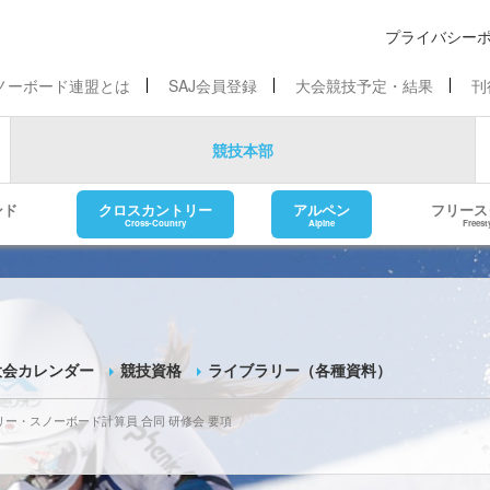
プライバシー
ノーボード連盟とは
SAJ会員登録
大会競技予定・結果
刊
競技本部
ンド
クロスカントリー
アルペン
フリース
Cross-Country
Alpine
Freest
大会カレンダー
競技資格
ライブラリー（各種資料）
リー・スノーボード計算員 合同 研修会 要項