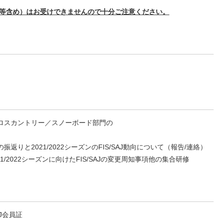
等含め）はお受けできませんので十分ご注意ください。
／クロスカントリー／スノーボード部門の
の振返りと2021/2022シーズンのFIS/SAJ動向について（報告/連絡）
/2022シーズンに向けたFIS/SAJの変更周知事項他の集合研修
J会員証