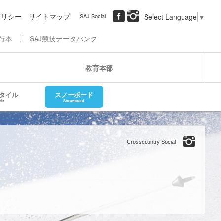
ポリシー
サイトマップ
SAJ Social
Select Language
▼
行本
SAJ競技データバンク
教育本部
タイル
スノーボード
yle
Snowboard
Crosscountry Social