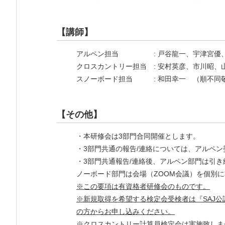
【講師】
アルペン担当 : 戸谷龍一、宇津宮優、
クロスカントリー担当 : 安村英彦、市川昭、
スノーボード担当 : 和田幸一 （順不同
【その他】
・本研修会は3部門合同開催とします。
・3部門共通の報告/連絡については、アルペ
・3部門共通報告/連絡後、アルペン部門は引
ノーボード部門は会場（ZOOM会議）を個別
※この要項は有資格者研修会のものです。
※新規取得を希望する検定会受検者は『SAJ公
の方からお申し込みください。
※クロスカントリー計算員検定会は実施致しま