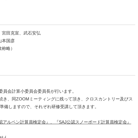
宮田克宣、武石安弘
山本国彦
敬称略）
ン委員会計算小委員会委員長が行います。
き続き、同ZOOMミーティングに残って頂き、クロスカントリー及びス
に準備しますので、それぞれ研修受講して頂きます。
認アルペン計算員検定会』、『SAJ公認スノーボード計算員検定会』
せん。