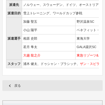
派遣先
ノルウェー、スウェーデン、ドイツ、オーストリア、
派遣目的
雪上トレーニング、ワールドカップ参戦
加藤 聖五
野沢温泉SC
小山 陽平
ベネフィット・ワ
派遣選手
相原 史郎
東海大学
若月 隼太
GALA湯沢SC
大越 龍之介
東急リゾーツ&ス
スタッフ
浦木 健太、ドゥシャン・ブラシッチ、
ザン・スピラー
戻る