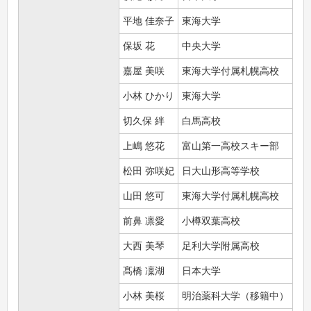
平地 佳奈子
東海大学
保坂 花
中央大学
嘉屋 美咲
東海大学付属札幌高校
小林 ひかり
東海大学
切久保 絆
白馬高校
上嶋 悠花
富山第一高校スキー部
松田 弥咲妃
日大山形高等学校
山田 悠可
東海大学付属札幌高校
前鼻 凛愛
小樽双葉高校
大西 美琴
足利大学附属高校
髙橋 凜湖
日本大学
小林 美桜
明治薬科大学（移籍中）