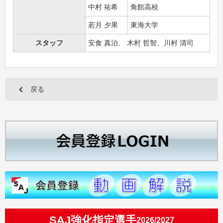
中村 祐希
角館高校
若月 夕果
東海大学
スタッフ
安食 真治、 木村 哲智、川村 清司
戻る
SAJ強化指定選手
2026/2027