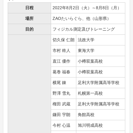
日程
2022年8月2日（火）～8月8日（月）
場所
ZAOたいらぐら、他（山形県）
目的
フィジカル測定及びトレーニング
切久保 仁朗
法政大学
市村 柊人
東海大学
直江 優作
小樽双葉高校
葛巻 福春
小樽双葉高校
横尾 錬
足利大学附属高等学校
野澤 雪丸
札幌第一高校
権田 武蔵
足利大学附属高等学校
鎌田 宇朗
角館高校
今村 心温
旭川明成高校