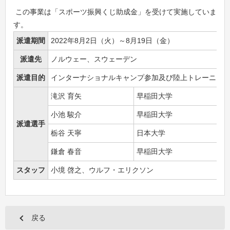
この事業は「スポーツ振興くじ助成金」を受けて実施していま
す。
派遣期間
2022年8月2日（火）～8月19日（金）
派遣先
ノルウェー、スウェーデン
派遣目的
インターナショナルキャンプ参加及び陸上トレーニン
滝沢 育矢
早稲田大学
小池 駿介
早稲田大学
派遣選手
栃谷 天寧
日本大学
鎌倉 春音
早稲田大学
スタッフ
小境 啓之、ウルフ・エリクソン
戻る