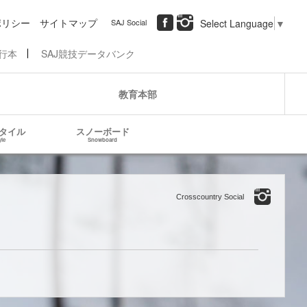
ポリシー
サイトマップ
SAJ Social
Select Language
▼
行本
SAJ競技データバンク
教育本部
タイル
スノーボード
yle
Snowboard
Crosscountry Social