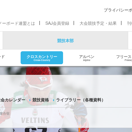
プライバシー
ノーボード連盟とは
SAJ会員登録
大会競技予定・結果
刊
競技本部
ンド
クロスカントリー
アルペン
フリース
Cross-Country
Alpine
Freest
大会カレンダー
競技資格
ライブラリー（各種資料）
業合宿