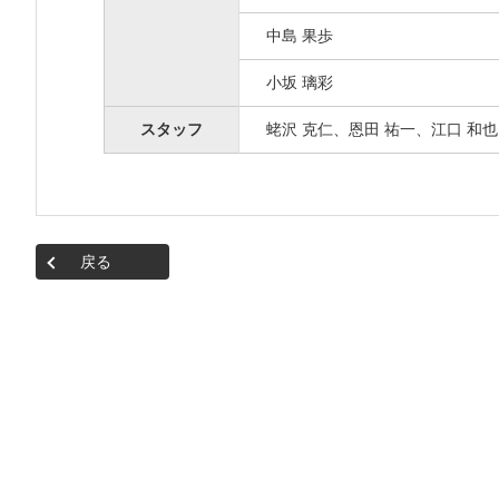
中島 果歩
小坂 璃彩
スタッフ
蛯沢 克仁、恩田 祐一、江口 和
戻る