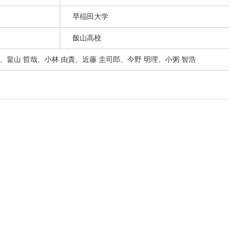
早稲田大学
飯山高校
也、畠山 哲哉、小林 由貴、近藤 圭司郎、今野 明理、小粥 智浩