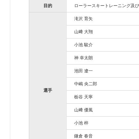
目的
ローラースキートレーニング及
滝沢 育矢
山﨑 大翔
小池 駿介
神 幸太朗
池田 遼一
中嶋 央二郎
選手
栃谷 天寧
山﨑 優風
小池 梓
鎌倉 春音