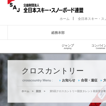
ホーム
全日本スキー・ス
総務本部
ジャンプ
コンバイ
Jumping
Combined
クロスカントリー
crosscountry Menu :
お知らせ
合宿・遠征
ホーム
>
競技
>
第5回クロスカントリー競技タレント発掘育成事