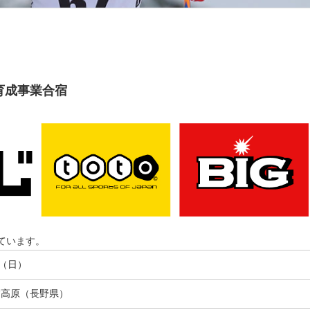
育成事業合宿
ています。
日（日）
賀高原（長野県）